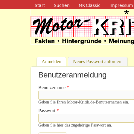
Navigation
Start
Suchen
MK-Classic
Impressum
Motor-Kritik.d
Anmelden
(aktiver Reiter)
Neues Passwort anfordern
Benutzeranmeldung
Benutzername
*
Geben Sie Ihren Motor-Kritik.de-Benutzernamen ein.
Passwort
*
Geben Sie hier das zugehörige Passwort an.