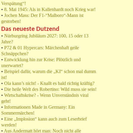
Verspätung“!
•
8. Mai 1945: Als in Kallenhardt noch Krieg war!
•
Jochen Mass: Der F1-“Malboro“-Mann ist
gestorben!
Das neueste Dutzend
•
Nürburgring Jubiläum 2027: 100, 15 oder 13
Jahre?
•
P72 & 01 Hypercars: Märchenhaft geile
Schnäppchen?
•
Entwicklung hin zur Krise: Plötzlich und
unerwartet?
•
Beispiel dafür, warum die „KI“ schon mal dumm
ist!
•
Ola kann’s nicht! - Knallt es bald richtig kräftig?
•
Die heile Welt des Robertino: Wild muss sie sein!
•
Wirtschaftskrise? - Wenn Unverständnis viral
geht!
•
Informationen Made in Germany: Ein
Sommermärchen!
•
Eine „Implosion“ kann auch zum Leserbrief
werden!
•
Aus Andermatt hört man: Noch nicht alle