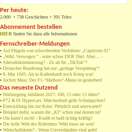
Per heute:
2.000 + 738 Geschichten + 391 Telex
Abonnement bestellen
HIER
finden Sie dazu alle Informationen
Fernschreiber-Meldungen
•
Auf Flügeln von schwebenden Verfahren: „Capricorn 01“
•
„Wild. Verwegen.“ - wäre schon DER Titel. Aber… -
•
Altersdiskriminierung? - Zu alt für „TikTok“?
•
Deutscher Bundestag hat nur „geringe Verspätung“!
•
8. Mai 1945: Als in Kallenhardt noch Krieg war!
•
Jochen Mass: Der F1-“Malboro“-Mann ist gestorben!
Das neueste Dutzend
•
Nürburgring Jubiläum 2027: 100, 15 oder 13 Jahre?
•
P72 & 01 Hypercars: Märchenhaft geile Schnäppchen?
•
Entwicklung hin zur Krise: Plötzlich und unerwartet?
•
Beispiel dafür, warum die „KI“ schon mal dumm ist!
•
Ola kann’s nicht! - Knallt es bald richtig kräftig?
•
Die heile Welt des Robertino: Wild muss sie sein!
•
Wirtschaftskrise? - Wenn Unverständnis viral geht!