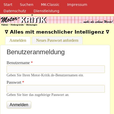
Navigation
Direkt zum Inhalt
Start
Suchen
MK-Classic
Impressum
Datenschutz
Dienstleistung
Motor-Kritik.de
∇ Alles mit menschlicher Intelligenz ∇
Anmelden
(aktiver Reiter)
Neues Passwort anfordern
Benutzeranmeldung
Benutzername
*
Geben Sie Ihren Motor-Kritik.de-Benutzernamen ein.
Passwort
*
Geben Sie hier das zugehörige Passwort an.