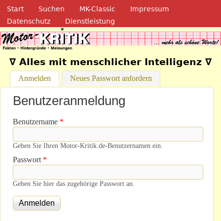
Navigation
Direkt zum Inhalt
Start
Suchen
MK-Classic
Impressum
Datenschutz
Dienstleistung
Motor-Kritik.de
∇ Alles mit menschlicher Intelligenz ∇
Anmelden
(aktiver Reiter)
Neues Passwort anfordern
Benutzeranmeldung
Benutzername
*
Geben Sie Ihren Motor-Kritik.de-Benutzernamen ein.
Passwort
*
Geben Sie hier das zugehörige Passwort an.