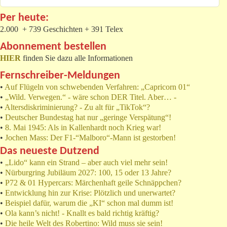
Per heute:
2.000 + 739 Geschichten + 391 Telex
Abonnement bestellen
HIER
finden Sie dazu alle Informationen
Fernschreiber-Meldungen
•
Auf Flügeln von schwebenden Verfahren: „Capricorn 01“
•
„Wild. Verwegen.“ - wäre schon DER Titel. Aber… -
•
Altersdiskriminierung? - Zu alt für „TikTok“?
•
Deutscher Bundestag hat nur „geringe Verspätung“!
•
8. Mai 1945: Als in Kallenhardt noch Krieg war!
•
Jochen Mass: Der F1-“Malboro“-Mann ist gestorben!
Das neueste Dutzend
•
„Lido“ kann ein Strand – aber auch viel mehr sein!
•
Nürburgring Jubiläum 2027: 100, 15 oder 13 Jahre?
•
P72 & 01 Hypercars: Märchenhaft geile Schnäppchen?
•
Entwicklung hin zur Krise: Plötzlich und unerwartet?
•
Beispiel dafür, warum die „KI“ schon mal dumm ist!
•
Ola kann’s nicht! - Knallt es bald richtig kräftig?
•
Die heile Welt des Robertino: Wild muss sie sein!