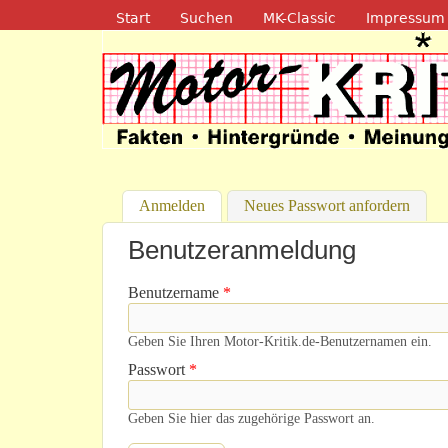
Navigation
Start
Suchen
MK-Classic
Impressum
Motor-Kritik.d
Anmelden
(aktiver Reiter)
Neues Passwort anfordern
Benutzeranmeldung
Benutzername
*
Geben Sie Ihren Motor-Kritik.de-Benutzernamen ein.
Passwort
*
Geben Sie hier das zugehörige Passwort an.