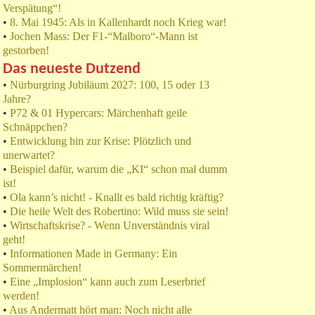
Verspätung“!
•
8. Mai 1945: Als in Kallenhardt noch Krieg war!
•
Jochen Mass: Der F1-“Malboro“-Mann ist
gestorben!
Das neueste Dutzend
•
Nürburgring Jubiläum 2027: 100, 15 oder 13
Jahre?
•
P72 & 01 Hypercars: Märchenhaft geile
Schnäppchen?
•
Entwicklung hin zur Krise: Plötzlich und
unerwartet?
•
Beispiel dafür, warum die „KI“ schon mal dumm
ist!
•
Ola kann’s nicht! - Knallt es bald richtig kräftig?
•
Die heile Welt des Robertino: Wild muss sie sein!
•
Wirtschaftskrise? - Wenn Unverständnis viral
geht!
•
Informationen Made in Germany: Ein
Sommermärchen!
•
Eine „Implosion“ kann auch zum Leserbrief
werden!
•
Aus Andermatt hört man: Noch nicht alle