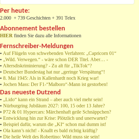
Per heute:
2.000 + 739 Geschichten + 391 Telex
Abonnement bestellen
HIER
finden Sie dazu alle Informationen
Fernschreiber-Meldungen
•
Auf Flügeln von schwebenden Verfahren: „Capricorn 01“
•
„Wild. Verwegen.“ - wäre schon DER Titel. Aber… -
•
Altersdiskriminierung? - Zu alt für „TikTok“?
•
Deutscher Bundestag hat nur „geringe Verspätung“!
•
8. Mai 1945: Als in Kallenhardt noch Krieg war!
•
Jochen Mass: Der F1-“Malboro“-Mann ist gestorben!
Das neueste Dutzend
•
„Lido“ kann ein Strand – aber auch viel mehr sein!
•
Nürburgring Jubiläum 2027: 100, 15 oder 13 Jahre?
•
P72 & 01 Hypercars: Märchenhaft geile Schnäppchen?
•
Entwicklung hin zur Krise: Plötzlich und unerwartet?
•
Beispiel dafür, warum die „KI“ schon mal dumm ist!
•
Ola kann’s nicht! - Knallt es bald richtig kräftig?
•
Die heile Welt des Robertino: Wild muss sie sein!