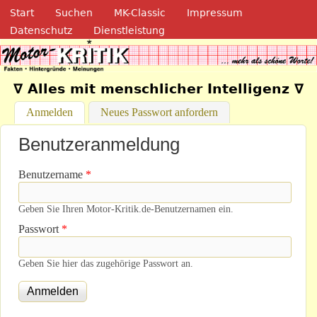
Navigation
Direkt zum Inhalt
Start
Suchen
MK-Classic
Impressum
Datenschutz
Dienstleistung
Motor-Kritik.de
∇ Alles mit menschlicher Intelligenz ∇
Anmelden
(aktiver Reiter)
Neues Passwort anfordern
Benutzeranmeldung
Benutzername
*
Geben Sie Ihren Motor-Kritik.de-Benutzernamen ein.
Passwort
*
Geben Sie hier das zugehörige Passwort an.