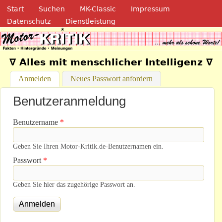
Navigation
Direkt zum Inhalt
Start
Suchen
MK-Classic
Impressum
Datenschutz
Dienstleistung
Motor-Kritik.de
∇ Alles mit menschlicher Intelligenz ∇
Anmelden
(aktiver Reiter)
Neues Passwort anfordern
Benutzeranmeldung
Benutzername
*
Geben Sie Ihren Motor-Kritik.de-Benutzernamen ein.
Passwort
*
Geben Sie hier das zugehörige Passwort an.