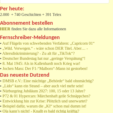
Per heute:
2.000 + 740 Geschichten + 391 Telex
Abonnement bestellen
HIER
finden Sie dazu alle Informationen
Fernschreiber-Meldungen
•
Auf Flügeln von schwebenden Verfahren: „Capricorn 01“
•
„Wild. Verwegen.“ - wäre schon DER Titel. Aber… -
•
Altersdiskriminierung? - Zu alt für „TikTok“?
•
Deutscher Bundestag hat nur „geringe Verspätung“!
•
8. Mai 1945: Als in Kallenhardt noch Krieg war!
•
Jochen Mass: Der F1-“Malboro“-Mann ist gestorben!
Das neueste Dutzend
•
DMSB e.V.: Eine mächtige „Behörde“ bald ohnmächtig?
•
„Lido“ kann ein Strand – aber auch viel mehr sein!
•
Nürburgring Jubiläum 2027: 100, 15 oder 13 Jahre?
•
P72 & 01 Hypercars: Märchenhaft geile Schnäppchen?
•
Entwicklung hin zur Krise: Plötzlich und unerwartet?
•
Beispiel dafür, warum die „KI“ schon mal dumm ist!
•
Ola kann’s nicht! - Knallt es bald richtig kräftig?