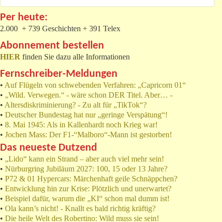
Per heute:
2.000 + 739 Geschichten + 391 Telex
Abonnement bestellen
HIER
finden Sie dazu alle Informationen
Fernschreiber-Meldungen
•
Auf Flügeln von schwebenden Verfahren: „Capricorn 01“
•
„Wild. Verwegen.“ - wäre schon DER Titel. Aber… -
•
Altersdiskriminierung? - Zu alt für „TikTok“?
•
Deutscher Bundestag hat nur „geringe Verspätung“!
•
8. Mai 1945: Als in Kallenhardt noch Krieg war!
•
Jochen Mass: Der F1-“Malboro“-Mann ist gestorben!
Das neueste Dutzend
•
„Lido“ kann ein Strand – aber auch viel mehr sein!
•
Nürburgring Jubiläum 2027: 100, 15 oder 13 Jahre?
•
P72 & 01 Hypercars: Märchenhaft geile Schnäppchen?
•
Entwicklung hin zur Krise: Plötzlich und unerwartet?
•
Beispiel dafür, warum die „KI“ schon mal dumm ist!
•
Ola kann’s nicht! - Knallt es bald richtig kräftig?
•
Die heile Welt des Robertino: Wild muss sie sein!