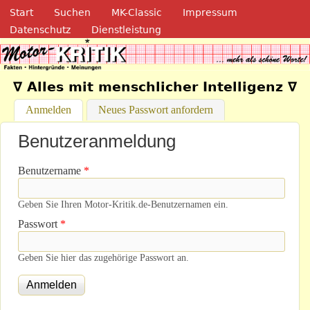
Navigation
Direkt zum Inhalt
Start
Suchen
MK-Classic
Impressum
Datenschutz
Dienstleistung
Motor-Kritik.de
∇ Alles mit menschlicher Intelligenz ∇
Anmelden
(aktiver Reiter)
Neues Passwort anfordern
Benutzeranmeldung
Benutzername
*
Geben Sie Ihren Motor-Kritik.de-Benutzernamen ein.
Passwort
*
Geben Sie hier das zugehörige Passwort an.