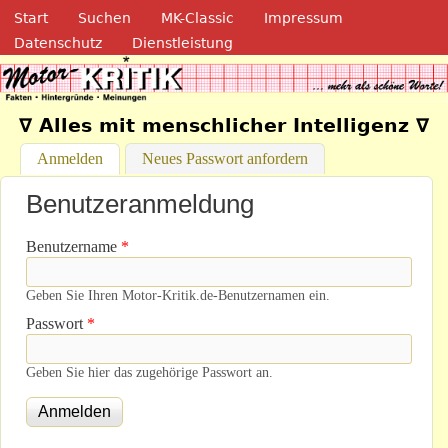
Navigation
Direkt zum Inhalt
Start
Suchen
MK-Classic
Impressum
Datenschutz
Dienstleistung
Motor-Kritik.de
∇ Alles mit menschlicher Intelligenz ∇
Anmelden
(aktiver Reiter)
Neues Passwort anfordern
Benutzeranmeldung
Benutzername
*
Geben Sie Ihren Motor-Kritik.de-Benutzernamen ein.
Passwort
*
Geben Sie hier das zugehörige Passwort an.