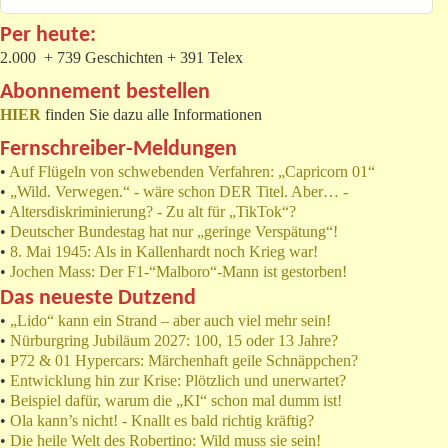
Per heute:
2.000 + 739 Geschichten + 391 Telex
Abonnement bestellen
HIER
finden Sie dazu alle Informationen
Fernschreiber-Meldungen
•
Auf Flügeln von schwebenden Verfahren: „Capricorn 01“
•
„Wild. Verwegen.“ - wäre schon DER Titel. Aber… -
•
Altersdiskriminierung? - Zu alt für „TikTok“?
•
Deutscher Bundestag hat nur „geringe Verspätung“!
•
8. Mai 1945: Als in Kallenhardt noch Krieg war!
•
Jochen Mass: Der F1-“Malboro“-Mann ist gestorben!
Das neueste Dutzend
•
„Lido“ kann ein Strand – aber auch viel mehr sein!
•
Nürburgring Jubiläum 2027: 100, 15 oder 13 Jahre?
•
P72 & 01 Hypercars: Märchenhaft geile Schnäppchen?
•
Entwicklung hin zur Krise: Plötzlich und unerwartet?
•
Beispiel dafür, warum die „KI“ schon mal dumm ist!
•
Ola kann’s nicht! - Knallt es bald richtig kräftig?
•
Die heile Welt des Robertino: Wild muss sie sein!