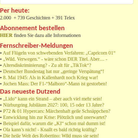
Per heute:
2.000 + 739 Geschichten + 391 Telex
Abonnement bestellen
HIER
finden Sie dazu alle Informationen
Fernschreiber-Meldungen
•
Auf Flügeln von schwebenden Verfahren: „Capricorn 01“
•
„Wild. Verwegen.“ - wäre schon DER Titel. Aber… -
•
Altersdiskriminierung? - Zu alt für „TikTok“?
•
Deutscher Bundestag hat nur „geringe Verspätung“!
•
8. Mai 1945: Als in Kallenhardt noch Krieg war!
•
Jochen Mass: Der F1-“Malboro“-Mann ist gestorben!
Das neueste Dutzend
•
„Lido“ kann ein Strand – aber auch viel mehr sein!
•
Nürburgring Jubiläum 2027: 100, 15 oder 13 Jahre?
•
P72 & 01 Hypercars: Märchenhaft geile Schnäppchen?
•
Entwicklung hin zur Krise: Plötzlich und unerwartet?
•
Beispiel dafür, warum die „KI“ schon mal dumm ist!
•
Ola kann’s nicht! - Knallt es bald richtig kräftig?
•
Die heile Welt des Robertino: Wild muss sie sein!