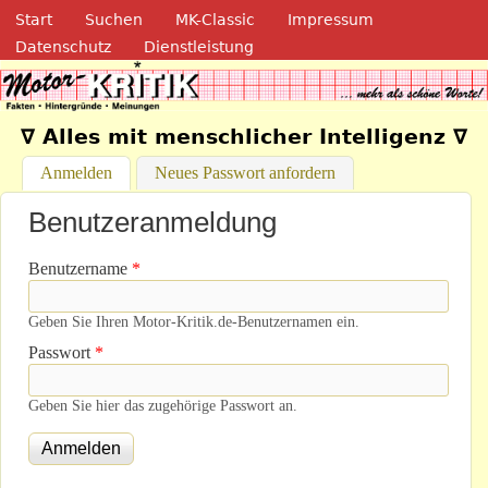
Navigation
Direkt zum Inhalt
Start
Suchen
MK-Classic
Impressum
Datenschutz
Dienstleistung
Motor-Kritik.de
∇ Alles mit menschlicher Intelligenz ∇
Anmelden
(aktiver Reiter)
Neues Passwort anfordern
Benutzeranmeldung
Benutzername
*
Geben Sie Ihren Motor-Kritik.de-Benutzernamen ein.
Passwort
*
Geben Sie hier das zugehörige Passwort an.