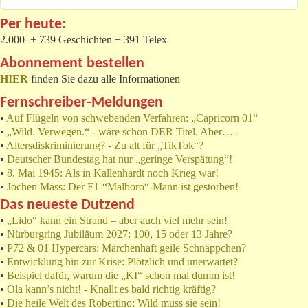
Per heute:
2.000 + 739 Geschichten + 391 Telex
Abonnement bestellen
HIER
finden Sie dazu alle Informationen
Fernschreiber-Meldungen
•
Auf Flügeln von schwebenden Verfahren: „Capricorn 01“
•
„Wild. Verwegen.“ - wäre schon DER Titel. Aber… -
•
Altersdiskriminierung? - Zu alt für „TikTok“?
•
Deutscher Bundestag hat nur „geringe Verspätung“!
•
8. Mai 1945: Als in Kallenhardt noch Krieg war!
•
Jochen Mass: Der F1-“Malboro“-Mann ist gestorben!
Das neueste Dutzend
•
„Lido“ kann ein Strand – aber auch viel mehr sein!
•
Nürburgring Jubiläum 2027: 100, 15 oder 13 Jahre?
•
P72 & 01 Hypercars: Märchenhaft geile Schnäppchen?
•
Entwicklung hin zur Krise: Plötzlich und unerwartet?
•
Beispiel dafür, warum die „KI“ schon mal dumm ist!
•
Ola kann’s nicht! - Knallt es bald richtig kräftig?
•
Die heile Welt des Robertino: Wild muss sie sein!