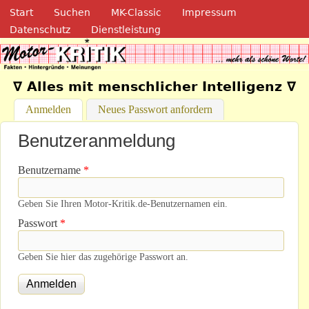
Navigation
Direkt zum Inhalt
Start
Suchen
MK-Classic
Impressum
Datenschutz
Dienstleistung
Motor-Kritik.de
∇ Alles mit menschlicher Intelligenz ∇
Anmelden
(aktiver Reiter)
Neues Passwort anfordern
Benutzeranmeldung
Benutzername
*
Geben Sie Ihren Motor-Kritik.de-Benutzernamen ein.
Passwort
*
Geben Sie hier das zugehörige Passwort an.