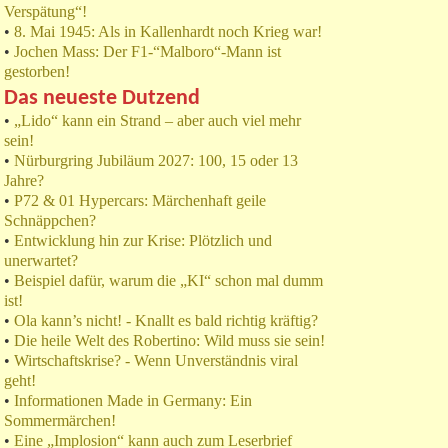
Verspätung“!
•
8. Mai 1945: Als in Kallenhardt noch Krieg war!
•
Jochen Mass: Der F1-“Malboro“-Mann ist
gestorben!
Das neueste Dutzend
•
„Lido“ kann ein Strand – aber auch viel mehr
sein!
•
Nürburgring Jubiläum 2027: 100, 15 oder 13
Jahre?
•
P72 & 01 Hypercars: Märchenhaft geile
Schnäppchen?
•
Entwicklung hin zur Krise: Plötzlich und
unerwartet?
•
Beispiel dafür, warum die „KI“ schon mal dumm
ist!
•
Ola kann’s nicht! - Knallt es bald richtig kräftig?
•
Die heile Welt des Robertino: Wild muss sie sein!
•
Wirtschaftskrise? - Wenn Unverständnis viral
geht!
•
Informationen Made in Germany: Ein
Sommermärchen!
•
Eine „Implosion“ kann auch zum Leserbrief