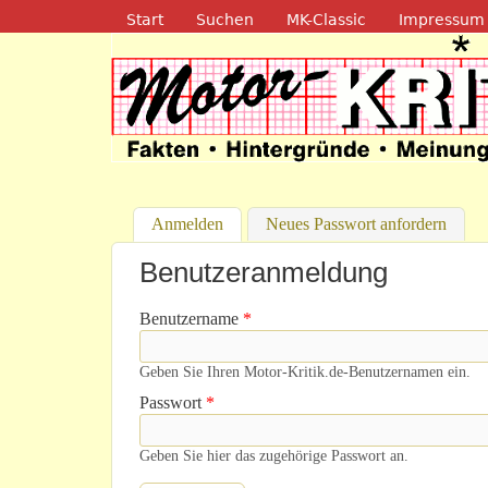
Navigation
Start
Suchen
MK-Classic
Impressum
Motor-Kritik.d
Anmelden
(aktiver Reiter)
Neues Passwort anfordern
Benutzeranmeldung
Benutzername
*
Geben Sie Ihren Motor-Kritik.de-Benutzernamen ein.
Passwort
*
Geben Sie hier das zugehörige Passwort an.