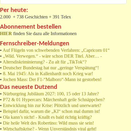
Per heute:
2.000 + 738 Geschichten + 391 Telex
Abonnement bestellen
HIER
finden Sie dazu alle Informationen
Fernschreiber-Meldungen
•
Auf Flügeln von schwebenden Verfahren: „Capricorn 01“
•
„Wild. Verwegen.“ - wäre schon DER Titel. Aber… -
•
Altersdiskriminierung? - Zu alt für „TikTok“?
•
Deutscher Bundestag hat nur „geringe Verspätung“!
•
8. Mai 1945: Als in Kallenhardt noch Krieg war!
•
Jochen Mass: Der F1-“Malboro“-Mann ist gestorben!
Das neueste Dutzend
•
Nürburgring Jubiläum 2027: 100, 15 oder 13 Jahre?
•
P72 & 01 Hypercars: Märchenhaft geile Schnäppchen?
•
Entwicklung hin zur Krise: Plötzlich und unerwartet?
•
Beispiel dafür, warum die „KI“ schon mal dumm ist!
•
Ola kann’s nicht! - Knallt es bald richtig kräftig?
•
Die heile Welt des Robertino: Wild muss sie sein!
•
Wirtschaftskrise? - Wenn Unverständnis viral geht!