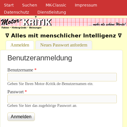
Navigation
Direkt zum Inhalt
Start
Suchen
MK-Classic
Impressum
Datenschutz
Dienstleistung
Motor-Kritik.de
∇ Alles mit menschlicher Intelligenz ∇
Anmelden
(aktiver Reiter)
Neues Passwort anfordern
Benutzeranmeldung
Benutzername
*
Geben Sie Ihren Motor-Kritik.de-Benutzernamen ein.
Passwort
*
Geben Sie hier das zugehörige Passwort an.