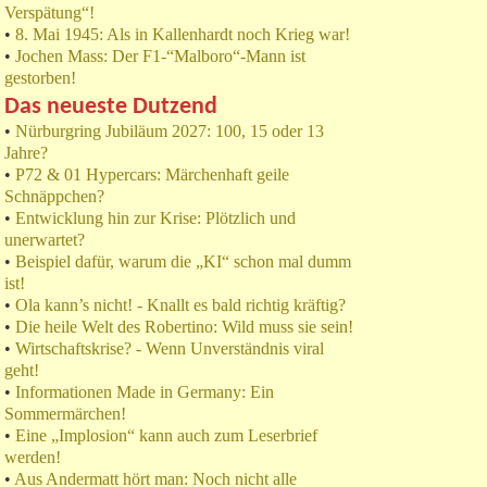
Verspätung“!
•
8. Mai 1945: Als in Kallenhardt noch Krieg war!
•
Jochen Mass: Der F1-“Malboro“-Mann ist
gestorben!
Das neueste Dutzend
•
Nürburgring Jubiläum 2027: 100, 15 oder 13
Jahre?
•
P72 & 01 Hypercars: Märchenhaft geile
Schnäppchen?
•
Entwicklung hin zur Krise: Plötzlich und
unerwartet?
•
Beispiel dafür, warum die „KI“ schon mal dumm
ist!
•
Ola kann’s nicht! - Knallt es bald richtig kräftig?
•
Die heile Welt des Robertino: Wild muss sie sein!
•
Wirtschaftskrise? - Wenn Unverständnis viral
geht!
•
Informationen Made in Germany: Ein
Sommermärchen!
•
Eine „Implosion“ kann auch zum Leserbrief
werden!
•
Aus Andermatt hört man: Noch nicht alle