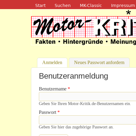
Navigation
Start
Suchen
MK-Classic
Impressum
Motor-Kritik.d
Anmelden
(aktiver Reiter)
Neues Passwort anfordern
Benutzeranmeldung
Benutzername
*
Geben Sie Ihren Motor-Kritik.de-Benutzernamen ein.
Passwort
*
Geben Sie hier das zugehörige Passwort an.