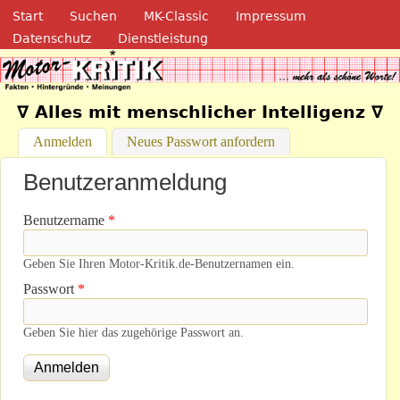
Navigation
Direkt zum Inhalt
Start
Suchen
MK-Classic
Impressum
Datenschutz
Dienstleistung
Motor-Kritik.de
∇ Alles mit menschlicher Intelligenz ∇
Anmelden
(aktiver Reiter)
Neues Passwort anfordern
Benutzeranmeldung
Benutzername
*
Geben Sie Ihren Motor-Kritik.de-Benutzernamen ein.
Passwort
*
Geben Sie hier das zugehörige Passwort an.