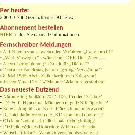
Per heute:
2.000 + 738 Geschichten + 391 Telex
Abonnement bestellen
HIER
finden Sie dazu alle Informationen
Fernschreiber-Meldungen
•
Auf Flügeln von schwebenden Verfahren: „Capricorn 01“
•
„Wild. Verwegen.“ - wäre schon DER Titel. Aber… -
•
Altersdiskriminierung? - Zu alt für „TikTok“?
•
Deutscher Bundestag hat nur „geringe Verspätung“!
•
8. Mai 1945: Als in Kallenhardt noch Krieg war!
•
Jochen Mass: Der F1-“Malboro“-Mann ist gestorben!
Das neueste Dutzend
•
Nürburgring Jubiläum 2027: 100, 15 oder 13 Jahre?
•
P72 & 01 Hypercars: Märchenhaft geile Schnäppchen?
•
Entwicklung hin zur Krise: Plötzlich und unerwartet?
•
Beispiel dafür, warum die „KI“ schon mal dumm ist!
•
Ola kann’s nicht! - Knallt es bald richtig kräftig?
•
Die heile Welt des Robertino: Wild muss sie sein!
•
Wirtschaftskrise? - Wenn Unverständnis viral geht!