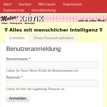
Navigation
Direkt zum Inhalt
Start
Suchen
MK-Classic
Impressum
Datenschutz
Dienstleistung
Motor-Kritik.de
∇ Alles mit menschlicher Intelligenz ∇
Anmelden
(aktiver Reiter)
Neues Passwort anfordern
Benutzeranmeldung
Benutzername
*
Geben Sie Ihren Motor-Kritik.de-Benutzernamen ein.
Passwort
*
Geben Sie hier das zugehörige Passwort an.