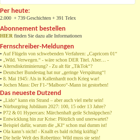
Per heute:
2.000 + 739 Geschichten + 391 Telex
Abonnement bestellen
HIER
finden Sie dazu alle Informationen
Fernschreiber-Meldungen
•
Auf Flügeln von schwebenden Verfahren: „Capricorn 01“
•
„Wild. Verwegen.“ - wäre schon DER Titel. Aber… -
•
Altersdiskriminierung? - Zu alt für „TikTok“?
•
Deutscher Bundestag hat nur „geringe Verspätung“!
•
8. Mai 1945: Als in Kallenhardt noch Krieg war!
•
Jochen Mass: Der F1-“Malboro“-Mann ist gestorben!
Das neueste Dutzend
•
„Lido“ kann ein Strand – aber auch viel mehr sein!
•
Nürburgring Jubiläum 2027: 100, 15 oder 13 Jahre?
•
P72 & 01 Hypercars: Märchenhaft geile Schnäppchen?
•
Entwicklung hin zur Krise: Plötzlich und unerwartet?
•
Beispiel dafür, warum die „KI“ schon mal dumm ist!
•
Ola kann’s nicht! - Knallt es bald richtig kräftig?
•
Die heile Welt des Robertino: Wild muss sie sein!