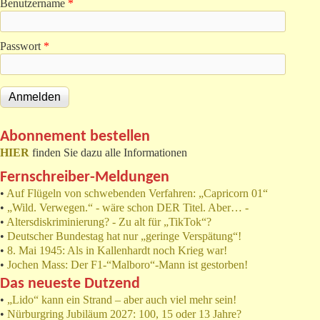
Benutzername
*
Passwort
*
Abonnement bestellen
HIER
finden Sie dazu alle Informationen
Fernschreiber-Meldungen
•
Auf Flügeln von schwebenden Verfahren: „Capricorn 01“
•
„Wild. Verwegen.“ - wäre schon DER Titel. Aber… -
•
Altersdiskriminierung? - Zu alt für „TikTok“?
•
Deutscher Bundestag hat nur „geringe Verspätung“!
•
8. Mai 1945: Als in Kallenhardt noch Krieg war!
•
Jochen Mass: Der F1-“Malboro“-Mann ist gestorben!
Das neueste Dutzend
•
„Lido“ kann ein Strand – aber auch viel mehr sein!
•
Nürburgring Jubiläum 2027: 100, 15 oder 13 Jahre?