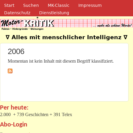
Navigation
Direkt zum Inhalt
Start
Suchen
MK-Classic
Impressum
Datenschutz
Dienstleistung
Motor-Kritik.de
∇ Alles mit menschlicher Intelligenz ∇
2006
Momentan ist kein Inhalt mit diesem Begriff klassifiziert.
Per heute:
2.000 + 739 Geschichten + 391 Telex
Abo-Login