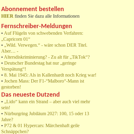
Abonnement bestellen
HIER
finden Sie dazu alle Informationen
Fernschreiber-Meldungen
•
Auf Flügeln von schwebenden Verfahren:
„Capricorn 01“
•
„Wild. Verwegen.“ - wäre schon DER Titel.
Aber… -
•
Altersdiskriminierung? - Zu alt für „TikTok“?
•
Deutscher Bundestag hat nur „geringe
Verspätung“!
•
8. Mai 1945: Als in Kallenhardt noch Krieg war!
•
Jochen Mass: Der F1-“Malboro“-Mann ist
gestorben!
Das neueste Dutzend
•
„Lido“ kann ein Strand – aber auch viel mehr
sein!
•
Nürburgring Jubiläum 2027: 100, 15 oder 13
Jahre?
•
P72 & 01 Hypercars: Märchenhaft geile
Schnäppchen?