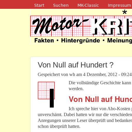
Navigation
Start
Suchen
MK-Classic
Impressum
Motor-Kritik.d
Von Null auf Hundert ?
Gespeichert von
wh
am
4 Dezember, 2012 - 09:24
Die vollständige Geschichte kan
werden.
Von Null auf Hun
Ich spreche hier von Abo-Kosten 
unverschämt. Dabei hatten wir nur die verschiede
Anregungen unserer Leser überprüft und bedanken 
schon überprüft hatten.