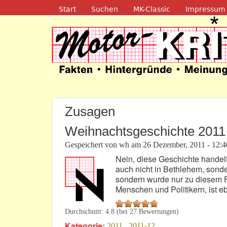
Navigation
Start
Suchen
MK-Classic
Impressum
Motor-Kritik.d
Zusagen
Weihnachtsgeschichte 2011 
Gespeichert von
wh
am
26 Dezember, 2011 - 12:4
Nein, diese Geschichte handel
auch nicht in Bethlehem, sond
sondern wurde nur zu diesem F
Menschen und Politikern, ist eb
Durchschnitt:
4.8
(bei
27
Bewertungen)
Kategorie:
2011
2011-12