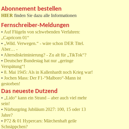
Abonnement bestellen
HIER
finden Sie dazu alle Informationen
Fernschreiber-Meldungen
•
Auf Flügeln von schwebenden Verfahren:
„Capricorn 01“
•
„Wild. Verwegen.“ - wäre schon DER Titel.
Aber… -
•
Altersdiskriminierung? - Zu alt für „TikTok“?
•
Deutscher Bundestag hat nur „geringe
Verspätung“!
•
8. Mai 1945: Als in Kallenhardt noch Krieg war!
•
Jochen Mass: Der F1-“Malboro“-Mann ist
gestorben!
Das neueste Dutzend
•
„Lido“ kann ein Strand – aber auch viel mehr
sein!
•
Nürburgring Jubiläum 2027: 100, 15 oder 13
Jahre?
•
P72 & 01 Hypercars: Märchenhaft geile
Schnäppchen?