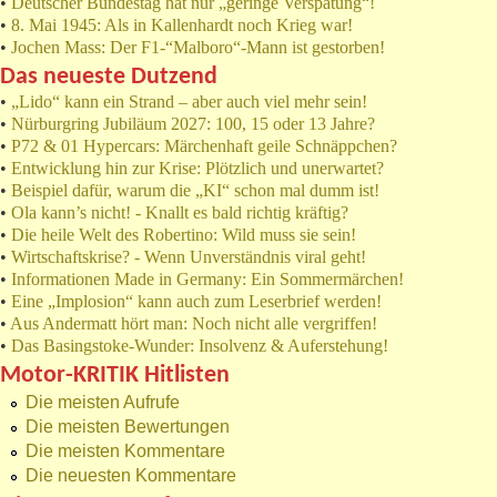
•
Deutscher Bundestag hat nur „geringe Verspätung“!
•
8. Mai 1945: Als in Kallenhardt noch Krieg war!
•
Jochen Mass: Der F1-“Malboro“-Mann ist gestorben!
Das neueste Dutzend
•
„Lido“ kann ein Strand – aber auch viel mehr sein!
•
Nürburgring Jubiläum 2027: 100, 15 oder 13 Jahre?
•
P72 & 01 Hypercars: Märchenhaft geile Schnäppchen?
•
Entwicklung hin zur Krise: Plötzlich und unerwartet?
•
Beispiel dafür, warum die „KI“ schon mal dumm ist!
•
Ola kann’s nicht! - Knallt es bald richtig kräftig?
•
Die heile Welt des Robertino: Wild muss sie sein!
•
Wirtschaftskrise? - Wenn Unverständnis viral geht!
•
Informationen Made in Germany: Ein Sommermärchen!
•
Eine „Implosion“ kann auch zum Leserbrief werden!
•
Aus Andermatt hört man: Noch nicht alle vergriffen!
•
Das Basingstoke-Wunder: Insolvenz & Auferstehung!
Motor-KRITIK Hitlisten
Die meisten Aufrufe
Die meisten Bewertungen
Die meisten Kommentare
Die neuesten Kommentare