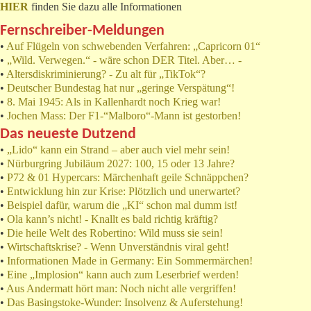
HIER
finden Sie dazu alle Informationen
Fernschreiber-Meldungen
•
Auf Flügeln von schwebenden Verfahren: „Capricorn 01“
•
„Wild. Verwegen.“ - wäre schon DER Titel. Aber… -
•
Altersdiskriminierung? - Zu alt für „TikTok“?
•
Deutscher Bundestag hat nur „geringe Verspätung“!
•
8. Mai 1945: Als in Kallenhardt noch Krieg war!
•
Jochen Mass: Der F1-“Malboro“-Mann ist gestorben!
Das neueste Dutzend
•
„Lido“ kann ein Strand – aber auch viel mehr sein!
•
Nürburgring Jubiläum 2027: 100, 15 oder 13 Jahre?
•
P72 & 01 Hypercars: Märchenhaft geile Schnäppchen?
•
Entwicklung hin zur Krise: Plötzlich und unerwartet?
•
Beispiel dafür, warum die „KI“ schon mal dumm ist!
•
Ola kann’s nicht! - Knallt es bald richtig kräftig?
•
Die heile Welt des Robertino: Wild muss sie sein!
•
Wirtschaftskrise? - Wenn Unverständnis viral geht!
•
Informationen Made in Germany: Ein Sommermärchen!
•
Eine „Implosion“ kann auch zum Leserbrief werden!
•
Aus Andermatt hört man: Noch nicht alle vergriffen!
•
Das Basingstoke-Wunder: Insolvenz & Auferstehung!