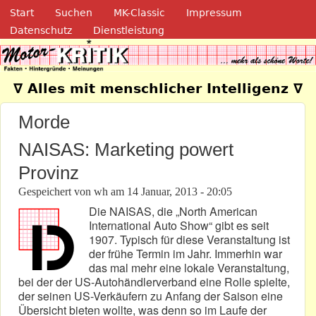
Navigation
Direkt zum Inhalt
Start
Suchen
MK-Classic
Impressum
Datenschutz
Dienstleistung
Motor-Kritik.de
∇ Alles mit menschlicher Intelligenz ∇
Morde
NAISAS: Marketing powert
Provinz
Gespeichert von
wh
am
14 Januar, 2013 - 20:05
Die NAISAS, die „North American
International Auto Show“ gibt es seit
1907. Typisch für diese Veranstaltung ist
der frühe Termin im Jahr. Immerhin war
das mal mehr eine lokale Veranstaltung,
bei der der US-Autohändlerverband eine Rolle spielte,
der seinen US-Verkäufern zu Anfang der Saison eine
Übersicht bieten wollte, was denn so im Laufe der