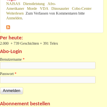
NAISAS
Dienstleistung
Afro-
Amerikaner
Morde
VDA
Dinosaurier
Cobo-Center
Weiterlesen
über NAISAS: Marketing powert Provinz
Zum Verfassen von Kommentaren bitte
Anmelden
.
Per heute:
2.000 + 739 Geschichten + 391 Telex
Abo-Login
Benutzername
*
Passwort
*
Abonnement bestellen