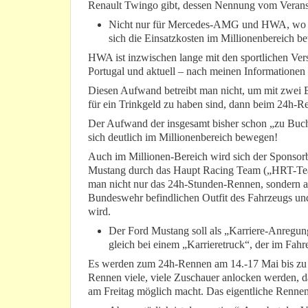
Renault Twingo gibt, dessen Nennung vom Veranst
Nicht nur für Mercedes-AMG und HWA, wo man
sich die Einsatzkosten im Millionenbereich b
HWA ist inzwischen lange mit den sportlichen Ve
Portugal und aktuell – nach meinen Informationen
Diesen Aufwand betreibt man nicht, um mit zwei Ei
für ein Trinkgeld zu haben sind, dann beim 24h-Re
Der Aufwand der insgesamt bisher schon „zu Buche
sich deutlich im Millionenbereich bewegen!
Auch im Millionen-Bereich wird sich der Sponsorb
Mustang durch das Haupt Racing Team („HRT-Team
man nicht nur das 24h-Stunden-Rennen, sondern au
Bundeswehr befindlichen Outfit des Fahrzeugs und
wird.
Der Ford Mustang soll als „Karriere-Anregu
gleich bei einem „Karrieretruck“, der im Fahre
Es werden zum 24h-Rennen am 14.-17 Mai bis zu 1
Rennen viele, viele Zuschauer anlocken werden, 
am Freitag möglich macht. Das eigentliche Rennen