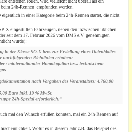
 entstehen sollen, wird vielleicht nicht überall als ein
3 beim 24h-Rennen empfunden werden.
gentlich in einer Kategorie beim 24h-Rennen startet, die nicht
 SP-X eingestuften Fahrzeugen, neben den inzwischen üblichen
 der seit dem 17. Februar 2026 vom DMS e.V. genehmigten
tlicht wurde):
 in der Klasse SO-X bzw. zur Erstellung eines Datenblattes
 nachfolgenden Richtlinien erhoben:
ler / minternationaler Homologation bzw. technischem
ppe:
gdokumentation nach Vorgaben des Veranstalters: 4.760,00
,00 Euro inkl. 19 % MwSt.
uppe 24h-Spezial erforderlich.“
m auch mal den Wunsch erfüllen konnten, mal ein 24h-Rennen auf
rscheinlichkeit. Wofür es in diesem Jahr z.B. das Beispiel des