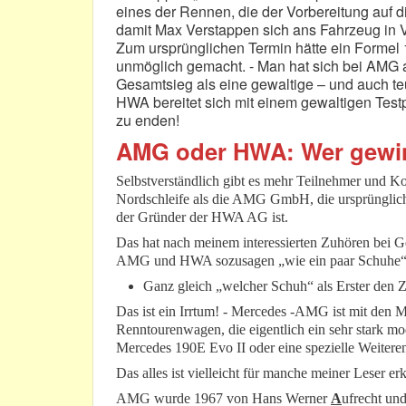
eines der Rennen, die der Vorbereitung auf 
damit Max Verstappen sich ans Fahrzeug in 
Zum ursprünglichen Termin hätte ein Formel
unmöglich gemacht. - Man hat sich bei AMG au
Gesamtsieg als eine gewaltige – und auch 
HWA bereitet sich mit einem gewaltigen Test
zu enden!
AMG oder HWA: Wer gewin
Selbstverständlich gibt es mehr Teilnehmer und K
Nordschleife als die AMG GmbH, die ursprünglic
der Gründer der HWA AG ist.
Das hat nach meinem interessierten Zuhören bei 
AMG und HWA sozusagen „wie ein paar Schuhe“ 
Ganz gleich „welcher Schuh“ als Erster den Zi
Das ist ein Irrtum! - Mercedes -AMG ist mit de
Renntourenwagen, die eigentlich ein sehr stark m
Mercedes 190E Evo II oder eine spezielle Weiteren
Das alles ist vielleicht für manche meiner Leser er
AMG wurde 1967 von Hans Werner
A
ufrecht un