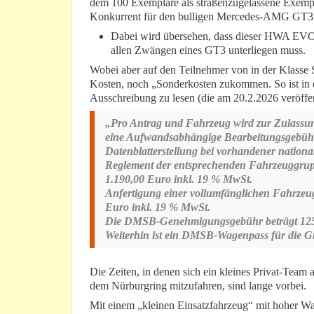
dem 100 Exemplare als straßenzugelassene Exemplare
Konkurrent für den bulligen Mercedes-AMG GT
Dabei wird übersehen, dass dieser HWA EVO ei
allen Zwängen eines GT3 unterliegen muss.
Wobei aber auf den Teilnehmer von in der Klasse
Kosten, noch „Sonderkosten zukommen. So ist in
Ausschreibung zu lesen (die am 20.2.2026 veröffen
„Pro Antrag und Fahrzeug wird zur Zulassung
eine Aufwandsabhängige Bearbeitungsgebühr
Datenblatterstellung bei vorhandener nationa
Reglement der entsprechenden Fahrzeuggru
1.190,00 Euro inkl. 19 % MwSt.
Anfertigung einer vollumfänglichen Fahrzeu
Euro inkl. 19 % MwSt.
Die DMSB-Genehmigungsgebühr beträgt 125
Weiterhin ist ein DMSB-Wagenpass für die Gr
Die Zeiten, in denen sich ein kleines Privat-Tea
dem Nürburgring mitzufahren, sind lange vorbei.
Mit einem „kleinen Einsatzfahrzeug“ mit hoher Wah