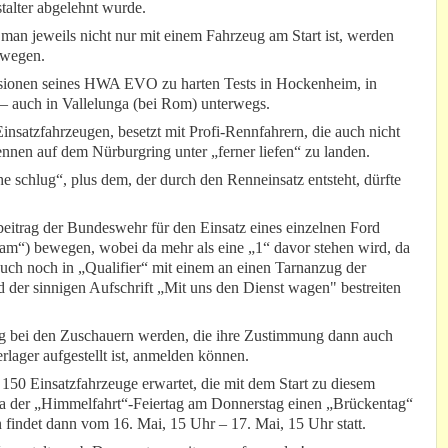
alter abgelehnt wurde.
 jeweils nicht nur mit einem Fahrzeug am Start ist, werden
ewegen.
rsionen seines HWA EVO zu harten Tests in Hockenheim, in
 – auch in Vallelunga (bei Rom) unterwegs.
nsatzfahrzeugen, besetzt mit Profi-Rennfahrern, die auch nicht
nnen auf dem Nürburgring unter „ferner liefen“ zu landen.
 schlug“, plus dem, der durch den Renneinsatz entsteht, dürfte
eitrag der Bundeswehr für den Einsatz eines einzelnen Ford
“) bewegen, wobei da mehr als eine „1“ davor stehen wird, da
ch noch in „Qualifier“ mit einem an einen Tarnanzug der
 der sinnigen Aufschrift „Mit uns den Dienst wagen" bestreiten
ng bei den Zuschauern werden, die ihre Zustimmung dann auch
rlager aufgestellt ist, anmelden können.
50 Einsatzfahrzeuge erwartet, die mit dem Start zu diesem
da der „Himmelfahrt“-Feiertag am Donnerstag einen „Brückentag“
 findet dann vom 16. Mai, 15 Uhr – 17. Mai, 15 Uhr statt.