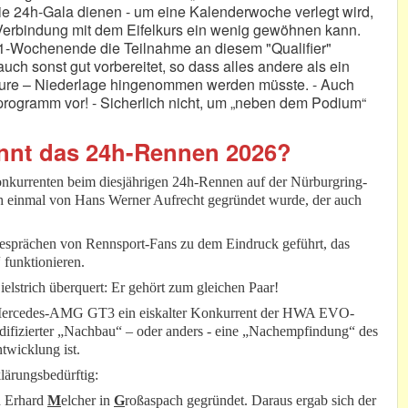
die 24h-Gala dienen - um eine Kalenderwoche verlegt wird,
Verbindung mit dem Eifelkurs ein wenig gewöhnen kann.
 1-Wochenende die Teilnahme an diesem "Qualifier"
ch sonst gut vorbereitet, so dass alles andere als ein
teure – Niederlage hingenommen werden müsste. - Auch
programm vor! - Sicherlich nicht, um „neben dem Podium“
nt das 24h-Rennen 2026?
onkurrenten beim diesjährigen 24h-Rennen auf der Nürburgring-
h einmal von Hans Werner Aufrecht gegründet wurde, der auch
Gesprächen von Rennsport-Fans zu dem Eindruck geführt, das
funktionieren.
elstrich überquert: Er gehört zum gleichen Paar!
n Mercedes-AMG GT3 ein eiskalter Konkurrent der HWA EVO-
odifizierter „Nachbau“ – oder anders - eine „Nachempfindung“ des
twicklung ist.
klärungsbedürftig:
d Erhard
M
elcher in
G
roßaspach gegründet. Daraus ergab sich der