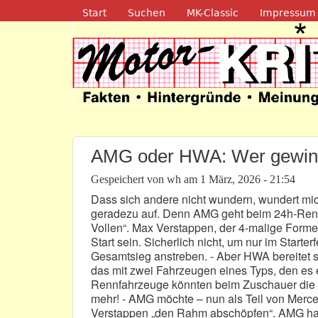
Navigation
Start
Suchen
MK-Classic
Impressum
Motor-Kritik.d
AMG oder HWA: Wer gewinn
Gespeichert von
wh
am
1 März, 2026 - 21:54
Dass sich andere nicht wundern, wundert mich.
geradezu auf. Denn AMG geht beim 24h-Renne
Vollen“. Max Verstappen, der 4-malige Form
Start sein. Sicherlich nicht, um nur im Starte
Gesamtsieg anstreben. - Aber HWA bereitet s
das mit zwei Fahrzeugen eines Typs, den es ei
Rennfahrzeuge könnten beim Zuschauer die E
mehr! - AMG möchte – nun als Teil von Merce
Verstappen „den Rahm abschöpfen“. AMG hat s