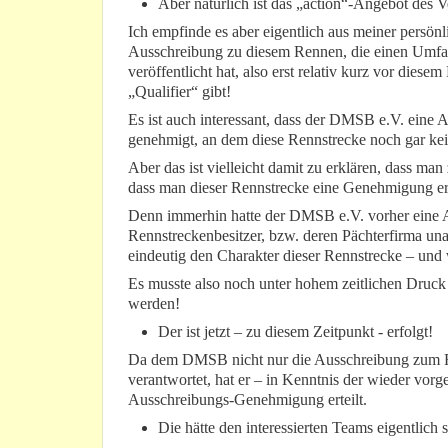
Aber natürlich ist das „action“-Angebot des 
Ich empfinde es aber eigentlich aus meiner persön
Ausschreibung zu diesem Rennen, die einen Umfang
veröffentlicht hat, also erst relativ kurz vor die
„Qualifier“ gibt!
Es ist auch interessant, dass der DMSB e.V. eine 
genehmigt, an dem diese Rennstrecke noch gar kei
Aber das ist vielleicht damit zu erklären, dass m
dass man dieser Rennstrecke eine Genehmigung ert
Denn immerhin hatte der DMSB e.V. vorher eine A
Rennstreckenbesitzer, bzw. deren Pächterfirma u
eindeutig den Charakter dieser Rennstrecke – und 
Es musste also noch unter hohem zeitlichen Dr
werden!
Der ist jetzt – zu diesem Zeitpunkt - erfolgt!
Da dem DMSB nicht nur die Ausschreibung zum 
verantwortet, hat er – in Kenntnis der wieder v
Ausschreibungs-Genehmigung erteilt.
Die hätte den interessierten Teams eigentlic