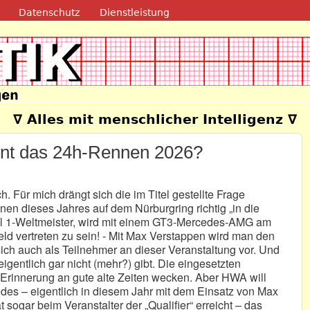
Direkt zum Inhalt
Datenschutz
Dienstleistung
e
∇ Alles mit menschlicher Intelligenz ∇
t das 24h-Rennen 2026?
 Für mich drängt sich die im Titel gestellte Frage
n dieses Jahres auf dem Nürburgring richtig „in die
el 1-Weltmeister, wird mit einem GT3-Mercedes-AMG am
rfeld vertreten zu sein! - Mit Max Verstappen wird man den
ich auch als Teilnehmer an dieser Veranstaltung vor. Und
gentlich gar nicht (mehr?) gibt. Die eingesetzten
rinnerung an gute alte Zeiten wecken. Aber HWA will
des – eigentlich in diesem Jahr mit dem Einsatz von Max
ogar beim Veranstalter der „Qualifier“ erreicht – das