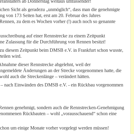
Veranstalters ab Donnerstag weitaus umfassender!
lichen Sicht als geradezu „unmöglich“, dass man die genehmigte
 von 173 Seiten hat, erst am 20. Februar des Jahres
sem Rennen, zu dem es Wochen vorher (!) auch noch so genannte
Ausschreibung auf einer Rennstrecke zu einem Zeitpunkt
ne Zulassung für die Durchführung von Rennen besitzt!
an zu diesem Zeitpunkt beim DMSB e.V. in Frankfurt schon wusste,
eilen wird.
bnahme dieser Rennstrecke abgelehnt, weil der
nangemeldete Änderungen an der Strecke vorgenommen hatte, die
wohl auch die Streckenlänge – verändert hätten.
uck – nach Einwänden des DMSB e.V. - ein Rückbau vorgenommen
Rennen genehmigt, sondern auch die Rennstrecken-Genehmigung
orgenommenen Rückbauten – wohl „vorausschauend“ schon eine
h schon um einige Monate vorher vorgelegt werden müssen!