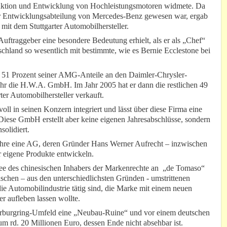
ruktion und Entwicklung von Hochleistungsmotoren widmete. Da
 der Entwicklungsabteilung von Mercedes-Benz gewesen war, ergab
mit dem Stuttgarter Automobilhersteller.
Auftraggeber eine besondere Bedeutung erhielt, als er als „Chef“
hland so wesentlich mit bestimmte, wie es Bernie Ecclestone bei
n 51 Prozent seiner AMG-Anteile an den Daimler-Chrysler-
hr die H.W.A. GmbH. Im Jahr 2005 hat er dann die restlichen 49
ter Automobilhersteller verkauft.
 in seinen Konzern integriert und lässt über diese Firma eine
Diese GmbH erstellt aber keine eigenen Jahresabschlüsse, sondern
olidiert.
e eine AG, deren Gründer Hans Werner Aufrecht – inzwischen
r eigene Produkte entwickeln.
dee des chinesischen Inhabers der Markenrechte an „de Tomaso“
schen – aus den unterschiedlichsten Gründen - umstrittenen
die Automobilindustrie tätig sind, die Marke mit einem neuen
 aufleben lassen wollte.
 Nürburgring-Umfeld eine „Neubau-Ruine“ und vor einem deutschen
um rd. 20 Millionen Euro, dessen Ende nicht absehbar ist.