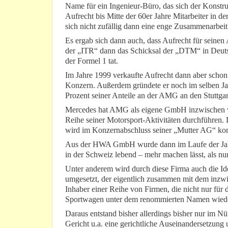
Name für ein Ingenieur-Büro, das sich der Konst
Aufrecht bis Mitte der 60er Jahre Mitarbeiter in
sich nicht zufällig dann eine enge Zusammenarbeit 
Es ergab sich dann auch, dass Aufrecht für seinen 
der „ITR“ dann das Schicksal der „DTM“ in Deutsc
der Formel 1 tat.
Im Jahre 1999 verkaufte Aufrecht dann aber scho
Konzern. Außerdem gründete er noch im selben Ja
Prozent seiner Anteile an der AMG an den Stuttgar
Mercedes hat AMG als eigene GmbH inzwischen voll
Reihe seiner Motorsport-Aktivitäten durchführen. 
wird im Konzernabschluss seiner „Mutter AG“ kons
Aus der HWA GmbH wurde dann im Laufe der Jahr
in der Schweiz lebend – mehr machen lässt, als nu
Unter anderem wird durch diese Firma auch die I
umgesetzt, der eigentlich zusammen mit dem inzwi
Inhaber einer Reihe von Firmen, die nicht nur für 
Sportwagen unter dem renommierten Namen wieder
Daraus entstand bisher allerdings bisher nur im
Gericht u.a. eine gerichtliche Auseinandersetzung 