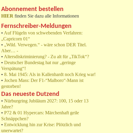
Abonnement bestellen
HIER
finden Sie dazu alle Informationen
Fernschreiber-Meldungen
•
Auf Flügeln von schwebenden Verfahren:
„Capricorn 01“
•
„Wild. Verwegen.“ - wäre schon DER Titel.
Aber… -
•
Altersdiskriminierung? - Zu alt für „TikTok“?
•
Deutscher Bundestag hat nur „geringe
Verspätung“!
•
8. Mai 1945: Als in Kallenhardt noch Krieg war!
•
Jochen Mass: Der F1-“Malboro“-Mann ist
gestorben!
Das neueste Dutzend
•
Nürburgring Jubiläum 2027: 100, 15 oder 13
Jahre?
•
P72 & 01 Hypercars: Märchenhaft geile
Schnäppchen?
•
Entwicklung hin zur Krise: Plötzlich und
unerwartet?