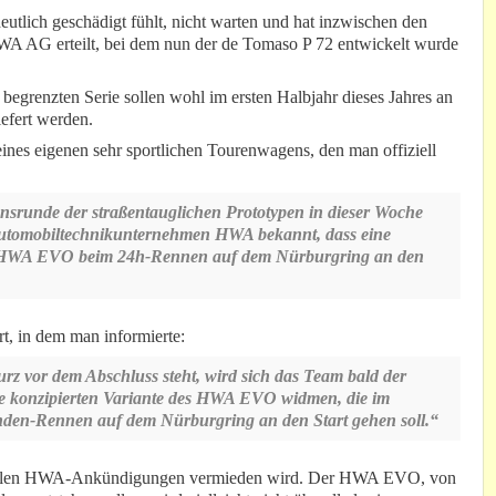
deutlich geschädigt fühlt, nicht warten und hat inzwischen den
WA AG erteilt, bei dem nun der de Tomaso P 72 entwickelt wurde
begrenzten Serie sollen wohl im ersten Halbjahr dieses Jahres an
efert werden.
nes eigenen sehr sportlichen Tourenwagens, den man offiziell
nsrunde der straßentauglichen Prototypen in dieser Woche
 Automobiltechnikunternehmen HWA bekannt, dass eine
en HWA EVO beim 24h-Rennen auf dem Nürburgring an den
rt, in dem man informierte:
rz vor dem Abschluss steht, wird sich das Team bald der
cke konzipierten Variante des HWA EVO widmen, die im
unden-Rennen auf dem Nürburgring an den Start gehen soll.“
 allen HWA-Ankündigungen vermieden wird. Der HWA EVO, von