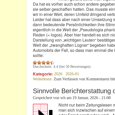
Da hat es vorher auch schon andere gegeben, d
sie selber geschaffen hatten. Das musste einfa
wir in einer Welt, deren Umfeld dringend ve
Leider hat dass aber nach einer Umsetzung in
dann bedeutende Persönlichkeiten ihre Stim
eigentlich in die Welt der „Pseudologia phant
Reden (= logos). Aber hier handelt es sich n
Darstellung von „wichtigen Leuten“ bestätigen, 
Welt der „zwanghaften Lügner“ begeben habe
Automobils der Fall, so dass man einmal die 
sollte:
Durchschnitt:
4.4
(bei
50
Bewertungen)
Kategorie:
2026
2026-01
Weiterlesen
über Pseudologie beim Thema „E“: Zw
Zum Verfassen von Kommentaren bit
Sinnvolle Berichterstattung 
Gespeichert von
wh
am
19 Januar, 2026 - 21:08
Nicht nur beim Zeitungslesen 
man sich inzwischen auf einem