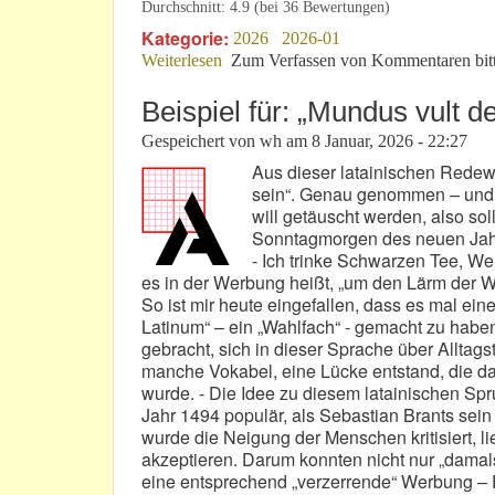
Durchschnitt:
4.9
(bei
36
Bewertungen)
Kategorie:
2026
2026-01
Weiterlesen
über Wie hätten Sie’s denn gerne? - „Y
Zum Verfassen von Kommentaren bit
Beispiel für: „Mundus vult de
Gespeichert von
wh
am
8 Januar, 2026 - 22:27
Aus dieser latainischen Redew
sein“. Genau genommen – und ge
will getäuscht werden, also sol
Sonntagmorgen des neuen Jahres
- Ich trinke Schwarzen Tee, We
es in der Werbung heißt, „um den Lärm der We
So ist mir heute eingefallen, dass es mal ei
Latinum“ – ein „Wahlfach“ - gemacht zu habe
gebracht, sich in dieser Sprache über Alltag
manche Vokabel, eine Lücke entstand, die d
wurde. - Die Idee zu diesem latainischen Spr
Jahr 1494 populär, als Sebastian Brants sein 
wurde die Neigung der Menschen kritisiert, lie
akzeptieren. Darum konnten nicht nur „damal
eine entsprechend „verzerrende“ Werbung – 