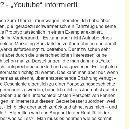
 - „Youtube“ informiert!
och zum Thema Traumwagen informiert. Ich habe über
ben, die geradezu schwärmerisch ein Fahrzeug und seine
ls Prototyp tatsächlich in einem Exemplar existiert.
jekt im Vordergrund. - Es kann aber nicht Aufgabe eines
en eines Marketing-Spezialisten zu übernehmen und damit –
 „Verkaufsförderung“ zu betreiben. Der inzwischen sehr
ennt aber durch die unterschiedlichen Interessen keine
 schon mal zu Darstellungen, die man dann als „Fake“
icht entsprechend markiert und ausgewiesen. Es liegt also
nformation richtig zu werten. Das kann man aber nur, wenn
Themas auskennt, über entsprechende Erfahrung verfügt –
ge Geschichte eigentlich zu einer Fortsetzungsgeschichte
ugerechnet zu werden, habe ich mich als Journalist auf ein
sleben aus den unterschiedlichsten Perspektiven kennen
gen im Internet auf diesem Gebiet besser zuordnen, weil
- Ich blicke aber auch zurück und ahne, was mich – und
t! - Eigentlich wird das Angebot in der Realität leider
 Aber was soll es? - Man muss es nehmen wie es kommt: