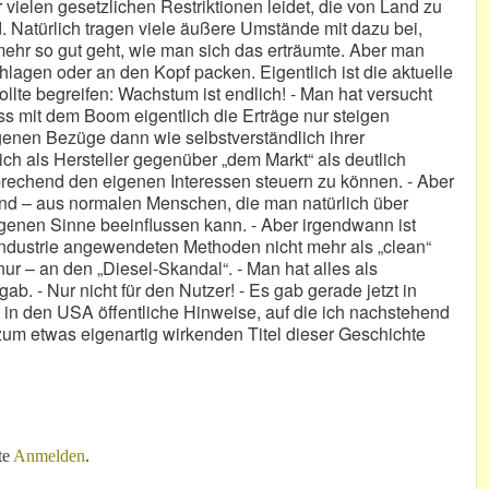
r vielen gesetzlichen Restriktionen leidet, die von Land zu
d. Natürlich tragen viele äußere Umstände mit dazu bei,
 mehr so gut geht, wie man sich das erträumte. Aber man
chlagen oder an den Kopf packen. Eigentlich ist die aktuelle
lte begreifen: Wachstum ist endlich! - Man hat versucht
ss mit dem Boom eigentlich die Erträge nur steigen
enen Bezüge dann wie selbstverständlich ihrer
ich als Hersteller gegenüber „dem Markt“ als deutlich
rechend den eigenen Interessen steuern zu können. - Aber
end – aus normalen Menschen, die man natürlich über
genen Sinne beeinflussen kann. - Aber irgendwann ist
 Industrie angewendeten Methoden nicht mehr als „clean“
r – an den „Diesel-Skandal“. - Man hat alles als
gab. - Nur nicht für den Nutzer! - Es gab gerade jetzt in
in den USA öffentliche Hinweise, auf die ich nachstehend
m etwas eigenartig wirkenden Titel dieser Geschichte
schrank-Syndrom“?
te
Anmelden
.