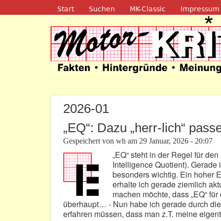
Navigation
Start
Suchen
MK-Classic
Impressum
Motor-Kritik.d
2026-01
„EQ“: Dazu „herr-lich“ pass
Gespeichert von
wh
am
29 Januar, 2026 - 20:07
„EQ“ steht in der Regel für den
Intelligence Quotient). Gerade
besonders wichtig. Ein hoher E
erhalte ich gerade ziemlich akt
machen möchte, dass „EQ“ für d
überhaupt… - Nun habe ich gerade durch die
erfahren müssen, dass man z.T. meine eigent