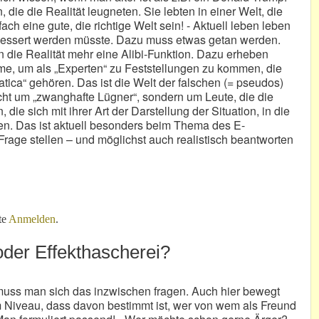
ie die Realität leugneten. Sie lebten in einer Welt, die
ch eine gute, die richtige Welt sein! - Aktuell leben leben
rbessert werden müsste. Dazu muss etwas getan werden.
 die Realität mehr eine Alibi-Funktion. Dazu erheben
me, um als „Experten“ zu Feststellungen zu kommen, die
atica“ gehören. Das ist die Welt der falschen (= pseudos)
icht um „zwanghafte Lügner“, sondern um Leute, die die
die sich mit ihrer Art der Darstellung der Situation, in die
n. Das ist aktuell besonders beim Thema des E-
Frage stellen – und möglichst auch realistisch beantworten
anghaft – Krankhaft?
te
Anmelden
.
oder Effekthascherei?
muss man sich das inzwischen fragen. Auch hier bewegt
 Niveau, dass davon bestimmt ist, wer von wem als Freund