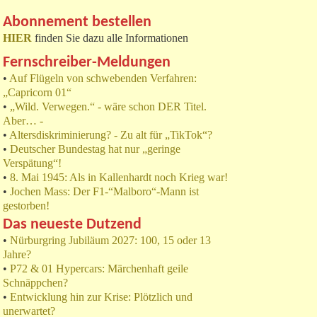
Abonnement bestellen
HIER
finden Sie dazu alle Informationen
Fernschreiber-Meldungen
•
Auf Flügeln von schwebenden Verfahren:
„Capricorn 01“
•
„Wild. Verwegen.“ - wäre schon DER Titel.
Aber… -
•
Altersdiskriminierung? - Zu alt für „TikTok“?
•
Deutscher Bundestag hat nur „geringe
Verspätung“!
•
8. Mai 1945: Als in Kallenhardt noch Krieg war!
•
Jochen Mass: Der F1-“Malboro“-Mann ist
gestorben!
Das neueste Dutzend
•
Nürburgring Jubiläum 2027: 100, 15 oder 13
Jahre?
•
P72 & 01 Hypercars: Märchenhaft geile
Schnäppchen?
•
Entwicklung hin zur Krise: Plötzlich und
unerwartet?