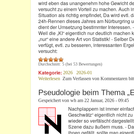
wird eben das unangenehm hohe Gewicht der
versucht zu einem Vorteil zu machen. Auch im
Situation als richtig empfindet, Da wird evt
24h-Rennen dieses Jahres am Nürburgring un
dient der Umsetzung bestimmter Interessen. 
Weil die „KI“ eigentlich nur deutlich machen
„nur“ eine andere Art von Statistik! - Selber
verfügt, evtl. zu besseren, interessanten Er
versucht:
Durchschnitt:
5
(bei
53
Bewertungen)
Kategorie:
2026
2026-01
Weiterlesen
über WRC Rallye Monte-Carlo sollte 
Zum Verfassen von Kommentaren bit
Pseudologie beim Thema „E
Gespeichert von
wh
am
22 Januar, 2026 - 09:45
Nachplappern ist immer einfa
Geschwätz“ eigentlich nicht z
wieder so verfälscht dargestell
Szene dazu äußern muss. - Das
ihnen gefällt, sollte man eigen