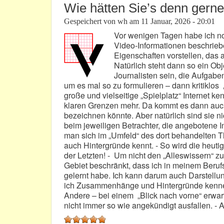
Wie hätten Sie’s denn gerne?
Gespeichert von
wh
am
11 Januar, 2026 - 20:01
Vor wenigen Tagen habe ich n
Video-Informationen beschrie
Eigenschaften vorstellen, das a
Natürlich steht dann so ein Ob
Journalisten sein, die Aufgab
um es mal so zu formulieren – dann kritiklos
große und vielseitige „Spielplatz“ Internet k
klaren Grenzen mehr. Da kommt es dann auch
bezeichnen könnte. Aber natürlich sind sie n
beim jeweiligen Betrachter, die angebotene I
man sich im „Umfeld“ des dort behandelten 
auch Hintergründe kennt. - So wird die heuti
der Letzten! - Um nicht den „Alleswissern“ z
Gebiet beschränkt, dass ich in meinem Beruf
gelernt habe. Ich kann darum auch Darstellun
ich Zusammenhänge und Hintergründe kenne. 
Andere – bei einem „Blick nach vorne“ erwarte
nicht immer so wie angekündigt ausfallen. -