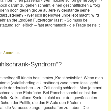
Man formuliert passend! - Wer möchte schon gerne Ärger? -
noch darum zu gehen scheint, einen geschäftlichen Erfolg
ht denn noch gegen große äußere Widerstände seine
 darzustellen? - Wer sich irgendwie unbeliebt macht, wird
hr an die „großen Futtertröge“ lässt. - So muss bei
stattung schließlich – fast automatisch - die Frage gestellt
Effekthascherei?
te
Anmelden
.
„Kühlschrank-Syndrom“?
ammelbegriff für ein bestimmtes „Krankheitsbild“. Wenn man
ptome (zufallsbedingte Umstände) zusammen fasst, geht
rade der deutschen – zur Zeit richtig schlecht. Man jammert
schmerzliche Einbrüche. Bei Porsche scheint selbst das
ezielle Kalkulations-System nicht mehr den gewünschten
rüchen der Politik, die das E-Auto den Käufern
tail die Voraussetzungen geschaffen zu haben. Die