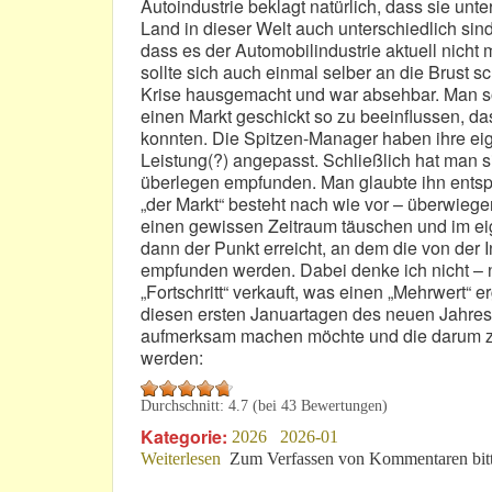
Autoindustrie beklagt natürlich, dass sie unte
Land in dieser Welt auch unterschiedlich sin
dass es der Automobilindustrie aktuell nicht
sollte sich auch einmal selber an die Brust s
Krise hausgemacht und war absehbar. Man sol
einen Markt geschickt so zu beeinflussen, da
konnten. Die Spitzen-Manager haben ihre eig
Leistung(?) angepasst. Schließlich hat man s
überlegen empfunden. Man glaubte ihn entsp
„der Markt“ besteht nach wie vor – überwieg
einen gewissen Zeitraum täuschen und im ei
dann der Punkt erreicht, an dem die von der
empfunden werden. Dabei denke ich nicht – nu
„Fortschritt“ verkauft, was einen „Mehrwert“ er
diesen ersten Januartagen des neuen Jahres 
aufmerksam machen möchte und die darum zu
werden:
Durchschnitt:
4.7
(bei
43
Bewertungen)
Kategorie:
2026
2026-01
Weiterlesen
über Hat die Autoindustrie ein „Kühl
Zum Verfassen von Kommentaren bit