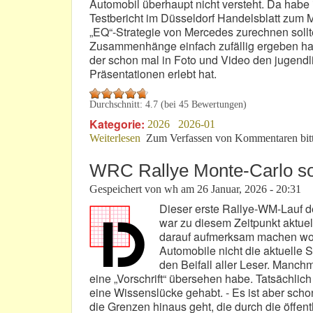
Automobil überhaupt nicht versteht. Da habe 
Testbericht im Düsseldorf Handelsblatt zum M
„EQ“-Strategie von Mercedes zurechnen sollte
Zusammenhänge einfach zufällig ergeben habe
der schon mal in Foto und Video den jugendl
Präsentationen erlebt hat.
Durchschnitt:
4.7
(bei
45
Bewertungen)
Kategorie:
2026
2026-01
Weiterlesen
über „EQ“: Dazu „herr-lich“ passend 
Zum Verfassen von Kommentaren bit
WRC Rallye Monte-Carlo so
Gespeichert von
wh
am
26 Januar, 2026 - 20:31
Dieser erste Rallye-WM-Lauf 
war zu diesem Zeitpunkt aktuell
darauf aufmerksam machen woll
Automobile nicht die aktuelle S
den Beifall aller Leser. Manch
eine „Vorschrift“ übersehen habe. Tatsächli
eine Wissenslücke gehabt. - Es ist aber schon
die Grenzen hinaus geht, die durch die öffent