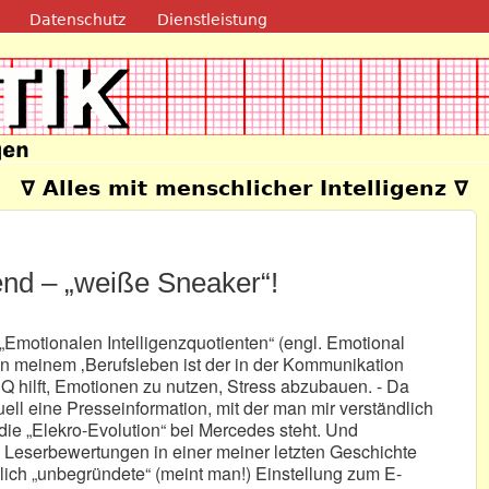
Direkt zum Inhalt
Datenschutz
Dienstleistung
e
∇ Alles mit menschlicher Intelligenz ∇
end – „weiße Sneaker“!
 „Emotionalen Intelligenzquotienten“ (engl. Emotional
 in meinem ‚Berufsleben ist der in der Kommunikation
Q hilft, Emotionen zu nutzen, Stress abzubauen. - Da
uell eine Presseinformation, mit der man mir verständlich
ie „Elekro-Evolution“ bei Mercedes steht. Und
 Leserbewertungen in einer meiner letzten Geschichte
lich „unbegründete“ (meint man!) Einstellung zum E-