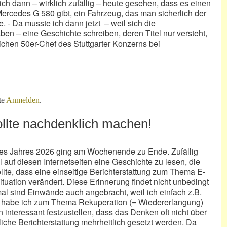
ich dann – wirklich zufällig – heute gesehen, dass es einen
ercedes G 580 gibt, ein Fahrzeug, das man sicherlich der
. - Da musste ich dann jetzt – weil sich die
n – eine Geschichte schreiben, deren Titel nur versteht,
ichen 50er-Chef des Stuttgarter Konzerns bei
– „weiße Sneaker“!
te
Anmelden
.
llte nachdenklich machen!
des Jahres 2026 ging am Wochenende zu Ende. Zufällig
 auf diesen Internetseiten eine Geschichte zu lesen, die
te, dass eine einseitige Berichterstattung zum Thema E-
ituation verändert. Diese Erinnerung findet nicht unbedingt
mal sind Einwände auch angebracht, weil ich einfach z.B.
ch habe ich zum Thema Rekuperation (= Wiedererlangung)
 interessant festzustellen, dass das Denken oft nicht über
liche Berichterstattung mehrheitlich gesetzt werden. Da