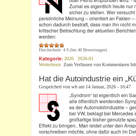
oder Feind empfunden wird. - 
Zumal es eigentlich heute nur 
sicher zu stellen. Wer versuc
persönliche Meinung – orientiert an Fakten –
schon dadurch bestraft, dass man ihn nicht me
kritischer Betrachtung der aktuellen Berichter
werden:
Durchschnitt:
4.9
(bei
40
Bewertungen)
Kategorie:
2026
2026-01
Weiterlesen
über Sinnvolle Berichterstattung oder 
Zum Verfassen von Kommentaren bit
Hat die Autoindustrie ein 
Gespeichert von
wh
am
14 Januar, 2026 - 16:47
„Syndrom“ ist eigentlich ein S
alle öffentlich werdenden Sym
es der Automobilindustrie – ge
bei VW, beklagt bei Mercedes 
großartige bisher genutzte sp
Effekt zu bringen.. Man leidet unter den Ansp
vorschreiben möchte, ohne dafür auch im De