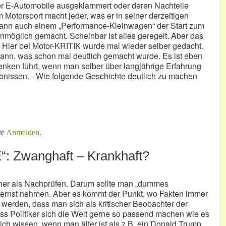
 E-Automobile ausgeklammert oder deren Nachteile
 Motorsport macht jeder, was er in seiner derzeitigen
l. dann auch einem „Performance-Kleinwagen“ der Start zum
möglich gemacht. Scheinbar ist alles geregelt. Aber das
- Hier bei Motor-KRITIK wurde mal wieder selber gedacht.
 kann, was schon mal deutlich gemacht wurde. Es ist eben
 Denken führt, wenn man selber über langjährige Erfahrung
gebnissen. - Wie folgende Geschichte deutlich zu machen
nachdenklich machen!
te
Anmelden
.
“: Zwanghaft – Krankhaft?
cher als Nachprüfen. Darum sollte man „dummes
u ernst nehmen. Aber es kommt der Punkt, wo Fakten immer
t werden, dass man sich als kritischer Beobachter der
s Politiker sich die Welt gerne so passend machen wie es
tlich wissen, wenn man älter ist als z.B. ein Donald Trump.