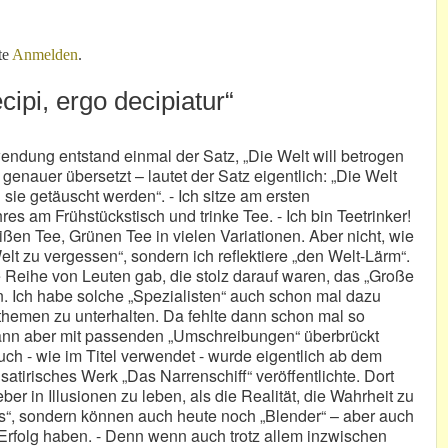
outube“ informiert!
te
Anmelden
.
cipi, ergo decipiatur“
endung entstand einmal der Satz, „Die Welt will betrogen
nauer übersetzt – lautet der Satz eigentlich: „Die Welt
l sie getäuscht werden“. - Ich sitze am ersten
 am Frühstückstisch und trinke Tee. - Ich bin Teetrinker!
ißen Tee, Grünen Tee in vielen Variationen. Aber nicht, wie
lt zu vergessen“, sondern ich reflektiere „den Welt-Lärm“.
ne Reihe von Leuten gab, die stolz darauf waren, das „Große
n. Ich habe solche „Spezialisten“ auch schon mal dazu
sthemen zu unterhalten. Da fehlte dann schon mal so
ann aber mit passenden „Umschreibungen“ überbrückt
uch - wie im Titel verwendet - wurde eigentlich ab dem
satirisches Werk „Das Narrenschiff“ veröffentlichte. Dort
ber in Illusionen zu leben, als die Realität, die Wahrheit zu
s“, sondern können auch heute noch „Blender“ – aber auch
Erfolg haben. - Denn wenn auch trotz allem inzwischen