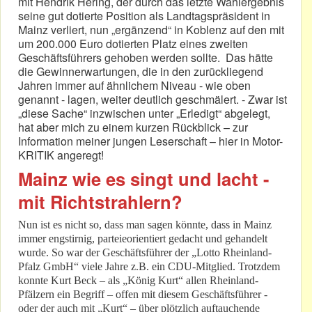
mit Hendrik Hering, der durch das letzte Wahlergebnis
seine gut dotierte Position als Landtagspräsident in
Mainz verliert, nun „ergänzend“ in Koblenz auf den mit
um 200.000 Euro dotierten Platz eines zweiten
Geschäftsführers gehoben werden sollte. Das hätte
die Gewinnerwartungen, die in den zurückliegend
Jahren immer auf ähnlichem Niveau - wie oben
genannt - lagen, weiter deutlich geschmälert. - Zwar ist
„diese Sache“ inzwischen unter „Erledigt“ abgelegt,
hat aber mich zu einem kurzen Rückblick – zur
Information meiner jungen Leserschaft – hier in Motor-
KRITIK angeregt!
Mainz wie es singt und lacht -
mit Richtstrahlern?
Nun ist es nicht so, dass man sagen könnte, dass in Mainz
immer engstirnig, parteieorientiert gedacht und gehandelt
wurde. So war der Geschäftsführer der „Lotto Rheinland-
Pfalz GmbH“ viele Jahre z.B. ein CDU-Mitglied. Trotzdem
konnte Kurt Beck – als „König Kurt“ allen Rheinland-
Pfälzern ein Begriff – offen mit diesem Geschäftsführer -
oder der auch mit „Kurt“ – über plötzlich auftauchende