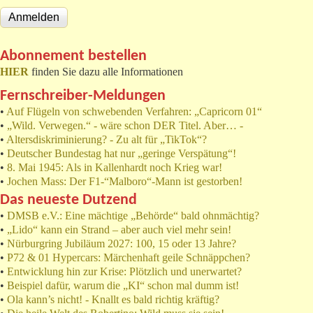
Abonnement bestellen
HIER
finden Sie dazu alle Informationen
Fernschreiber-Meldungen
•
Auf Flügeln von schwebenden Verfahren: „Capricorn 01“
•
„Wild. Verwegen.“ - wäre schon DER Titel. Aber… -
•
Altersdiskriminierung? - Zu alt für „TikTok“?
•
Deutscher Bundestag hat nur „geringe Verspätung“!
•
8. Mai 1945: Als in Kallenhardt noch Krieg war!
•
Jochen Mass: Der F1-“Malboro“-Mann ist gestorben!
Das neueste Dutzend
•
DMSB e.V.: Eine mächtige „Behörde“ bald ohnmächtig?
•
„Lido“ kann ein Strand – aber auch viel mehr sein!
•
Nürburgring Jubiläum 2027: 100, 15 oder 13 Jahre?
•
P72 & 01 Hypercars: Märchenhaft geile Schnäppchen?
•
Entwicklung hin zur Krise: Plötzlich und unerwartet?
•
Beispiel dafür, warum die „KI“ schon mal dumm ist!
•
Ola kann’s nicht! - Knallt es bald richtig kräftig?