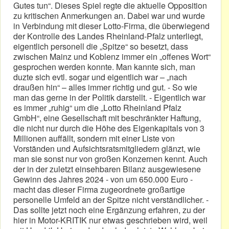
Gutes tun“. Dieses Spiel regte die aktuelle Opposition
zu kritischen Anmerkungen an. Dabei war und wurde
in Verbindung mit dieser Lotto-Firma, die überwiegend
der Kontrolle des Landes Rheinland-Pfalz unterliegt,
eigentlich personell die „Spitze“ so besetzt, dass
zwischen Mainz und Koblenz immer ein „offenes Wort“
gesprochen werden konnte. Man kannte sich, man
duzte sich evtl. sogar und eigentlich war – „nach
draußen hin“ – alles immer richtig und gut. - So wie
man das gerne in der Politik darstellt. - Eigentlich war
es immer „ruhig“ um die „Lotto Rheinland Pfalz
GmbH“, eine Gesellschaft mit beschränkter Haftung,
die nicht nur durch die Höhe des Eigenkapitals von 3
Millionen auffällt, sondern mit einer Liste von
Vorständen und Aufsichtsratsmitgliedern glänzt, wie
man sie sonst nur von großen Konzernen kennt. Auch
der in der zuletzt einsehbaren Bilanz ausgewiesene
Gewinn des Jahres 2024 - von um 650.000 Euro -
macht das dieser Firma zugeordnete großartige
personelle Umfeld an der Spitze nicht verständlicher. -
Das sollte jetzt noch eine Ergänzung erfahren, zu der
hier in Motor-KRITIK nur etwas geschrieben wird, weil