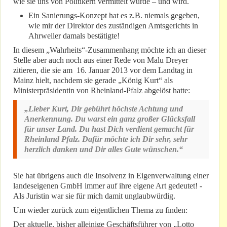
wie sie uns von Politikern vermittelt wurde – und wird.
Ein Sanierungs-Konzept hat es z.B. niemals gegeben,
wie mir der Direktor des zuständigen Amtsgerichts in
Ahrweiler damals bestätigte!
In diesem „Wahrheits“-Zusammenhang möchte ich an dieser
Stelle aber auch noch aus einer Rede von Malu Dreyer
zitieren, die sie am 16. Januar 2013 vor dem Landtag in
Mainz hielt, nachdem sie gerade „König Kurt“ als
Ministerpräsidentin von Rheinland-Pfalz abgelöst hatte:
„Lieber Kurt, Dir gebührt höchste Achtung und
Anerkennung. Du warst ein ganz großer Glücksfall
für unser Land. Du hast Dich verdient gemacht für
Rheinland Pfalz. Dafür möchte ich Dir sehr, sehr
herzlich danken und Dir alles Gute wünschen.“
Sie hat übrigens auch die Insolvenz in Eigenverwaltung einer
landeseigenen GmbH immer auf ihre eigene Art gedeutet! -
Als Juristin war sie für mich damit unglaubwürdig.
Um wieder zurück zum eigentlichen Thema zu finden:
Der aktuelle, bisher alleinige Geschäftsführer von „Lotto