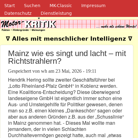
Navigation
Direkt zum Inhalt
Start
Suchen
MK-Classic
Impressum
Datenschutz
Dienstleistung
Motor-Kritik.de
∇ Alles mit menschlicher Intelligenz ∇
Mainz wie es singt und lacht – mit
Richtstrahlern?
Gespeichert von
wh
am
23 Mai, 2026 - 19:11
Hendrik Hering sollte zweiter Geschäftsführer bei
„Lotto Rheinland-Pfalz GmbH“ in Koblenz werden.
Eine Koalitions-Entscheidung? Diese überwiegend
landeseigene GmbH ist eigentlich immer schon eine
Aus- und Umsteigehilfe für Politiker gewesen, denen
man so z.B. einen kleines „Dankeschön“ sagen oder
aber aus anderen Gründen z.B. aus der „Schusslinie“
in Mainz genommen hat. - Dieses Mal wollte man
jemandem, der in vielen Schlachten
Durchhaltevermögen gezeigt hatte, auch mal „etwas