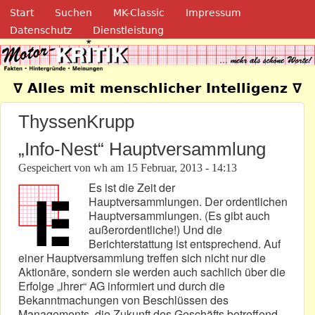
Navigation
Direkt zum Inhalt
Start
Suchen
MK-Classic
Impressum
Datenschutz
Dienstleistung
Motor-Kritik.de
∇ Alles mit menschlicher Intelligenz ∇
ThyssenKrupp
„Info-Nest“ Hauptversammlung
Gespeichert von
wh
am
15 Februar, 2013 - 14:13
Es ist die Zeit der
Hauptversammlungen. Der ordentlichen
Hauptversammlungen. (Es gibt auch
außerordentliche!) Und die
Berichterstattung ist entsprechend. Auf
einer Hauptversammlung treffen sich nicht nur die
Aktionäre, sondern sie werden auch sachlich über die
Erfolge „ihrer“ AG informiert und durch die
Bekanntmachungen von Beschlüssen des
Managements, die Zukunft des Geschäfts betreffend,