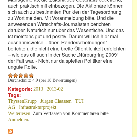
auch praktisch mit einbezogen. Die Aktionäre können
sich auch zu bestimmten Punkten der Tagesordnung
zu Wort melden. Mit Voranmeldung bitte. Und die
anwesenden Wirtschafts-Journalisten berichten
darüber. Natürlich nur über das Wesentliche. Und das
ist meistens gut und positiv. Darum will ich hier mal –
ausnahmsweise – über „Randerscheinungen“
berichten, die nicht eine breite Öffentlichkeit erreichten
– wie das oft auch in der Sache „Nürburgring 2009“
der Fall war. - Nicht nur da spielten Politiker eine
ungute Rolle.
Durchschnitt:
4.9
(bei
18
Bewertungen)
Kategorie:
2013
2013-02
Tags:
ThyssenKrupp
Jürgen Claassen
TUI
AG
Infrastrukturprojekt
Weiterlesen
über „Info-Nest“ Hauptversammlung
Zum Verfassen von Kommentaren bitte
Anmelden
.