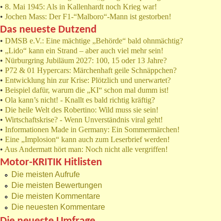
•
8. Mai 1945: Als in Kallenhardt noch Krieg war!
•
Jochen Mass: Der F1-“Malboro“-Mann ist gestorben!
Das neueste Dutzend
•
DMSB e.V.: Eine mächtige „Behörde“ bald ohnmächtig?
•
„Lido“ kann ein Strand – aber auch viel mehr sein!
•
Nürburgring Jubiläum 2027: 100, 15 oder 13 Jahre?
•
P72 & 01 Hypercars: Märchenhaft geile Schnäppchen?
•
Entwicklung hin zur Krise: Plötzlich und unerwartet?
•
Beispiel dafür, warum die „KI“ schon mal dumm ist!
•
Ola kann’s nicht! - Knallt es bald richtig kräftig?
•
Die heile Welt des Robertino: Wild muss sie sein!
•
Wirtschaftskrise? - Wenn Unverständnis viral geht!
•
Informationen Made in Germany: Ein Sommermärchen!
•
Eine „Implosion“ kann auch zum Leserbrief werden!
•
Aus Andermatt hört man: Noch nicht alle vergriffen!
Motor-KRITIK Hitlisten
Die meisten Aufrufe
Die meisten Bewertungen
Die meisten Kommentare
Die neuesten Kommentare