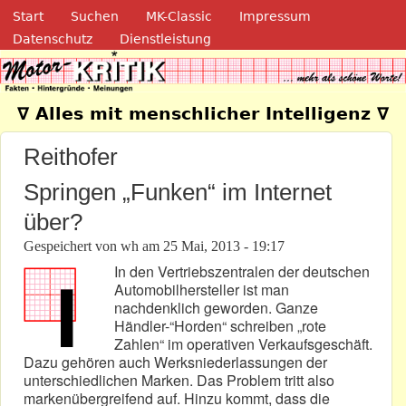
Navigation
Direkt zum Inhalt
Start
Suchen
MK-Classic
Impressum
Datenschutz
Dienstleistung
Motor-Kritik.de
∇ Alles mit menschlicher Intelligenz ∇
Reithofer
Springen „Funken“ im Internet
über?
Gespeichert von
wh
am
25 Mai, 2013 - 19:17
In den Vertriebszentralen der deutschen
Automobilhersteller ist man
nachdenklich geworden. Ganze
Händler-“Horden“ schreiben „rote
Zahlen“ im operativen Verkaufsgeschäft.
Dazu gehören auch Werksniederlassungen der
unterschiedlichen Marken. Das Problem tritt also
markenübergreifend auf. Hinzu kommt, dass die