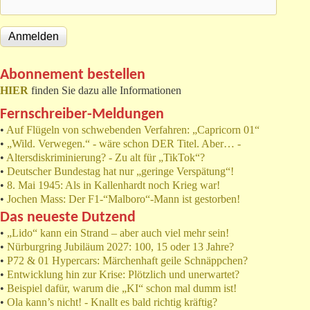
Abonnement bestellen
HIER
finden Sie dazu alle Informationen
Fernschreiber-Meldungen
•
Auf Flügeln von schwebenden Verfahren: „Capricorn 01“
•
„Wild. Verwegen.“ - wäre schon DER Titel. Aber… -
•
Altersdiskriminierung? - Zu alt für „TikTok“?
•
Deutscher Bundestag hat nur „geringe Verspätung“!
•
8. Mai 1945: Als in Kallenhardt noch Krieg war!
•
Jochen Mass: Der F1-“Malboro“-Mann ist gestorben!
Das neueste Dutzend
•
„Lido“ kann ein Strand – aber auch viel mehr sein!
•
Nürburgring Jubiläum 2027: 100, 15 oder 13 Jahre?
•
P72 & 01 Hypercars: Märchenhaft geile Schnäppchen?
•
Entwicklung hin zur Krise: Plötzlich und unerwartet?
•
Beispiel dafür, warum die „KI“ schon mal dumm ist!
•
Ola kann’s nicht! - Knallt es bald richtig kräftig?