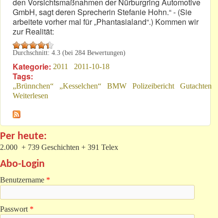
den Vorsichtsmaßnahmen der Nürburgring Automotive
GmbH, sagt deren Sprecherin Stefanie Hohn.“ - (Sie
arbeitete vorher mal für „Phantasialand“.) Kommen wir
zur Realität:
Durchschnitt:
4.3
(bei
284
Bewertungen)
Kategorie:
2011
2011-10-18
Tags:
„Brünnchen“
„Kesselchen“
BMW
Polizeibericht
Gutachten
Weiterlesen
über Wenn sich „Geldgier“ und „Sicherheit“ am
Nürburgring streiten
Per heute:
2.000 + 739 Geschichten + 391 Telex
Abo-Login
Benutzername
*
Passwort
*