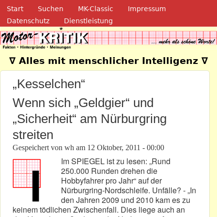
Navigation
Direkt zum Inhalt
Start
Suchen
MK-Classic
Impressum
Datenschutz
Dienstleistung
Motor-Kritik.de
∇ Alles mit menschlicher Intelligenz ∇
„Kesselchen“
Wenn sich „Geldgier“ und
„Sicherheit“ am Nürburgring
streiten
Gespeichert von
wh
am
12 Oktober, 2011 - 00:00
Im SPIEGEL ist zu lesen: „Rund
250.000 Runden drehen die
Hobbyfahrer pro Jahr“ auf der
Nürburgring-Nordschleife. Unfälle? - „In
den Jahren 2009 und 2010 kam es zu
keinem tödlichen Zwischenfall. Dies liege auch an