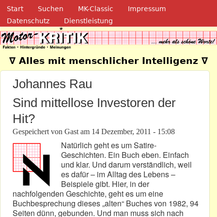
Navigation
Direkt zum Inhalt
Start
Suchen
MK-Classic
Impressum
Datenschutz
Dienstleistung
Motor-Kritik.de
∇ Alles mit menschlicher Intelligenz ∇
Johannes Rau
Sind mittellose Investoren der
Hit?
Gespeichert von
Gast
am
14 Dezember, 2011 - 15:08
Natürlich geht es um Satire-
Geschichten. Ein Buch eben. Einfach
und klar. Und darum verständlich, weil
es dafür – im Alltag des Lebens –
Beispiele gibt. Hier, in der
nachfolgenden Geschichte, geht es um eine
Buchbesprechung dieses „alten“ Buches von 1982, 94
Seiten dünn, gebunden. Und man muss sich nach