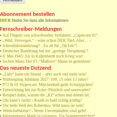
Abonnement bestellen
HIER
finden Sie dazu alle Informationen
Fernschreiber-Meldungen
•
Auf Flügeln von schwebenden Verfahren: „Capricorn 01“
•
„Wild. Verwegen.“ - wäre schon DER Titel. Aber… -
•
Altersdiskriminierung? - Zu alt für „TikTok“?
•
Deutscher Bundestag hat nur „geringe Verspätung“!
•
8. Mai 1945: Als in Kallenhardt noch Krieg war!
•
Jochen Mass: Der F1-“Malboro“-Mann ist gestorben!
Das neueste Dutzend
•
„Lido“ kann ein Strand – aber auch viel mehr sein!
•
Nürburgring Jubiläum 2027: 100, 15 oder 13 Jahre?
•
P72 & 01 Hypercars: Märchenhaft geile Schnäppchen?
•
Entwicklung hin zur Krise: Plötzlich und unerwartet?
•
Beispiel dafür, warum die „KI“ schon mal dumm ist!
•
Ola kann’s nicht! - Knallt es bald richtig kräftig?
•
Die heile Welt des Robertino: Wild muss sie sein!
•
Wirtschaftskrise? - Wenn Unverständnis viral geht!
•
Informationen Made in Germany: Ein Sommermärchen!