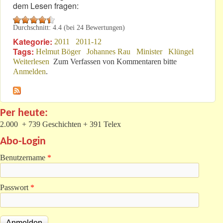
dem Lesen fragen:
Durchschnitt:
4.4
(bei
24
Bewertungen)
Kategorie:
2011
2011-12
Tags:
Helmut Böger
Johannes Rau
Minister
Klüngel
Weiterlesen
über Sind mittellose Investoren der Hit?
Zum Verfassen von Kommentaren bitte
Anmelden
.
Per heute:
2.000 + 739 Geschichten + 391 Telex
Abo-Login
Benutzername
*
Passwort
*