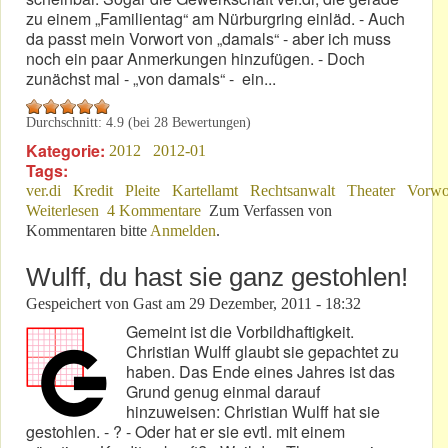
zu einem „Familientag“ am Nürburgring einläd. - Auch
da passt mein Vorwort von „damals“ - aber ich muss
noch ein paar Anmerkungen hinzufügen. - Doch
zunächst mal - „von damals“ - ein...
Durchschnitt:
4.9
(bei
28
Bewertungen)
Kategorie:
2012
2012-01
Tags:
ver.di
Kredit
Pleite
Kartellamt
Rechtsanwalt
Theater
Vorwo
Weiterlesen
über Nachdenkliches Vorwort
4 Kommentare
Zum Verfassen von
Kommentaren bitte
Anmelden
.
Wulff, du hast sie ganz gestohlen!
Gespeichert von
Gast
am
29 Dezember, 2011 - 18:32
Gemeint ist die Vorbildhaftigkeit.
Christian Wulff glaubt sie gepachtet zu
haben. Das Ende eines Jahres ist das
Grund genug einmal darauf
hinzuweisen: Christian Wulff hat sie
gestohlen. - ? - Oder hat er sie evtl. mit einem