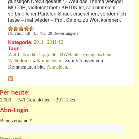
günstigen Kredit gekauft? - Weil das Thema weniger
MOTOR, vielleicht mehr KRITIK ist, soll hier nicht
verbindlicher Parteien-Snack erscheinen, sondern ich
lasse – mal wieder – Prof. Selenz zu Wort kommen.
Durchschnitt:
4.5
(bei
28
Bewertungen)
Kategorie:
2011
2011-12
Tags:
Wulff
Kredit
Upgrade
BWBank
Heiligenschein
Weiterlesen
über Wulff, du hast sie ganz gestohlen!
4 Kommentare
Zum Verfassen von
Kommentaren bitte
Anmelden
.
Per heute:
2.000 + 740 Geschichten + 391 Telex
Abo-Login
Benutzername
*