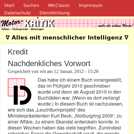
Navigation
Direkt zum Inhalt
Start
Suchen
MK-Classic
Impressum
Datenschutz
Dienstleistung
Motor-Kritik.de
∇ Alles mit menschlicher Intelligenz ∇
Kredit
Nachdenkliches Vorwort
Gespeichert von
wh
am
12 Januar, 2012 - 15:28
Das habe ich einem Buch vorangestellt,
das im Frühjahr 2010 geschrieben
wurde und dann ab August 2010 in den
Buchläden war. (Wenn es dort verlangt
wurde.) In diesem Buch ist nachzulesen,
wie sich das „Leuchtturmprojekt“ des
Ministerpräsidenten Kurt Beck, „Nürburgring 2009“, zu
einer Affäre, zu einem Skandal entwickeln konnte. In
diesen Wochen haben das viele begriffen. Zumindest
scheinbar. Sogar die Gewerkschaft ver.di, die gerade