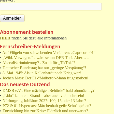
Passwort
*
Abonnement bestellen
HIER
finden Sie dazu alle Informationen
Fernschreiber-Meldungen
•
Auf Flügeln von schwebenden Verfahren: „Capricorn 01“
•
„Wild. Verwegen.“ - wäre schon DER Titel. Aber… -
•
Altersdiskriminierung? - Zu alt für „TikTok“?
•
Deutscher Bundestag hat nur „geringe Verspätung“!
•
8. Mai 1945: Als in Kallenhardt noch Krieg war!
•
Jochen Mass: Der F1-“Malboro“-Mann ist gestorben!
Das neueste Dutzend
•
DMSB e.V.: Eine mächtige „Behörde“ bald ohnmächtig?
•
„Lido“ kann ein Strand – aber auch viel mehr sein!
•
Nürburgring Jubiläum 2027: 100, 15 oder 13 Jahre?
•
P72 & 01 Hypercars: Märchenhaft geile Schnäppchen?
•
Entwicklung hin zur Krise: Plötzlich und unerwartet?