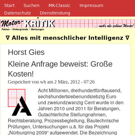
Navigation
Direkt zum Inhalt
Start
Suchen
MK-Classic
Impressum
Datenschutz
Dienstleistung
Motor-Kritik.de
∇ Alles mit menschlicher Intelligenz ∇
Horst Gies
Kleine Anfrage beweist: Große
Kosten!
Gespeichert von
wh
am
2 März, 2012 - 07:26
Acht Millionen, dreihundertfünftausend,
sechshundertsiebenundsiebzig Euro
und zweiundzwanzig Cent wurde in den
Jahren 2010 und 2011 für Beratungen,
Gutachterliche Stellungnahmen,
Rechtsberatung, Prozessbegleitung, Bautechnische
Prüfungen, Untersuchungen u.ä. für das Projekt
„Nürburgring 2009“ aufgewendet. Die Bezeichnung