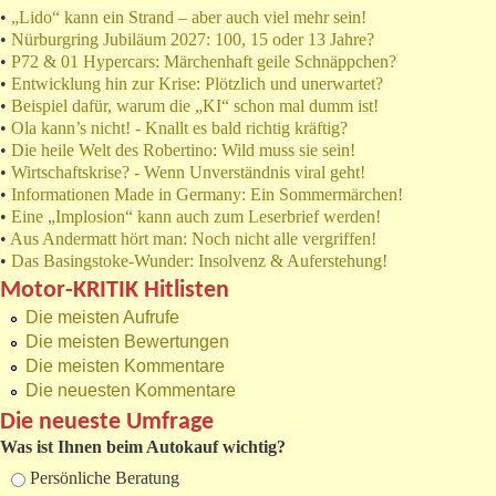
•
„Lido“ kann ein Strand – aber auch viel mehr sein!
•
Nürburgring Jubiläum 2027: 100, 15 oder 13 Jahre?
•
P72 & 01 Hypercars: Märchenhaft geile Schnäppchen?
•
Entwicklung hin zur Krise: Plötzlich und unerwartet?
•
Beispiel dafür, warum die „KI“ schon mal dumm ist!
•
Ola kann’s nicht! - Knallt es bald richtig kräftig?
•
Die heile Welt des Robertino: Wild muss sie sein!
•
Wirtschaftskrise? - Wenn Unverständnis viral geht!
•
Informationen Made in Germany: Ein Sommermärchen!
•
Eine „Implosion“ kann auch zum Leserbrief werden!
•
Aus Andermatt hört man: Noch nicht alle vergriffen!
•
Das Basingstoke-Wunder: Insolvenz & Auferstehung!
Motor-KRITIK Hitlisten
Die meisten Aufrufe
Die meisten Bewertungen
Die meisten Kommentare
Die neuesten Kommentare
Die neueste Umfrage
Was ist Ihnen beim Autokauf wichtig?
Auswahlmöglichkeiten
Persönliche Beratung