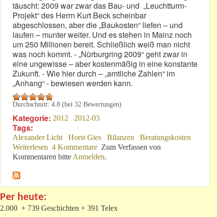
täuscht: 2009 war zwar das Bau- und „Leuchtturm-
Projekt“ des Herrn Kurt Beck scheinbar
abgeschlossen, aber die „Baukosten“ liefen – und
laufen – munter weiter. Und es stehen in Mainz noch
um 250 Millionen bereit. Schließlich weiß man nicht
was noch kommt. - „Nürburgring 2009“ geht zwar in
eine ungewisse – aber kostenmäßig in eine konstante
Zukunft. - Wie hier durch – „amtliche Zahlen“ im
„Anhang“ - bewiesen werden kann.
Durchschnitt:
4.8
(bei
32
Bewertungen)
Kategorie:
2012
2012-03
Tags:
Alexander Licht
Horst Gies
Bilanzen
Beratungskosten
Weiterlesen
über Kleine Anfrage beweist: Große Kosten!
4 Kommentare
Zum Verfassen von
Kommentaren bitte
Anmelden
.
Per heute:
2.000 + 739 Geschichten + 391 Telex