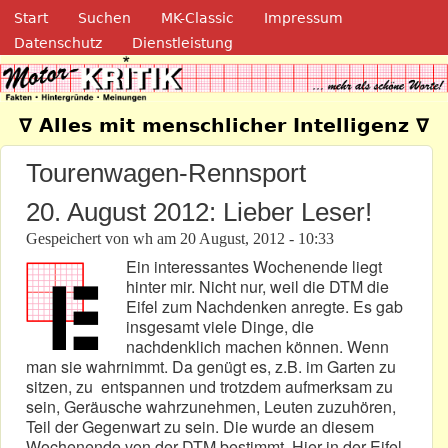
Navigation
Direkt zum Inhalt
Start
Suchen
MK-Classic
Impressum
Datenschutz
Dienstleistung
Motor-Kritik.de
∇ Alles mit menschlicher Intelligenz ∇
Tourenwagen-Rennsport
20. August 2012: Lieber Leser!
Gespeichert von
wh
am
20 August, 2012 - 10:33
Ein interessantes Wochenende liegt
hinter mir. Nicht nur, weil die DTM die
Eifel zum Nachdenken anregte. Es gab
insgesamt viele Dinge, die
nachdenklich machen können. Wenn
man sie wahrnimmt. Da genügt es, z.B. im Garten zu
sitzen, zu entspannen und trotzdem aufmerksam zu
sein, Geräusche wahrzunehmen, Leuten zuzuhören,
Teil der Gegenwart zu sein. Die wurde an diesem
Wochenende von der DTM bestimmt. Hier in der Eifel.