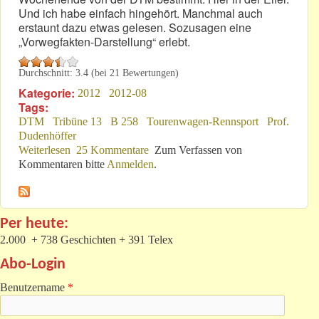
Und ich habe einfach hingehört. Manchmal auch
erstaunt dazu etwas gelesen. Sozusagen eine
„Vorwegfakten-Darstellung“ erlebt.
Durchschnitt:
3.4
(bei
21
Bewertungen)
Kategorie:
2012
2012-08
Tags:
DTM
Tribüne 13
B 258
Tourenwagen-Rennsport
Prof.
Dudenhöffer
Weiterlesen
über 20. August 2012: Lieber Leser!
25 Kommentare
Zum Verfassen von
Kommentaren bitte
Anmelden
.
Per heute:
2.000 + 738 Geschichten + 391 Telex
Abo-Login
Benutzername
*