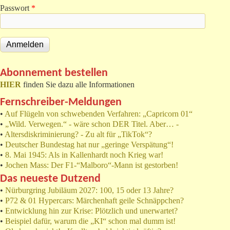
Passwort
*
Abonnement bestellen
HIER
finden Sie dazu alle Informationen
Fernschreiber-Meldungen
•
Auf Flügeln von schwebenden Verfahren: „Capricorn 01“
•
„Wild. Verwegen.“ - wäre schon DER Titel. Aber… -
•
Altersdiskriminierung? - Zu alt für „TikTok“?
•
Deutscher Bundestag hat nur „geringe Verspätung“!
•
8. Mai 1945: Als in Kallenhardt noch Krieg war!
•
Jochen Mass: Der F1-“Malboro“-Mann ist gestorben!
Das neueste Dutzend
•
Nürburgring Jubiläum 2027: 100, 15 oder 13 Jahre?
•
P72 & 01 Hypercars: Märchenhaft geile Schnäppchen?
•
Entwicklung hin zur Krise: Plötzlich und unerwartet?
•
Beispiel dafür, warum die „KI“ schon mal dumm ist!