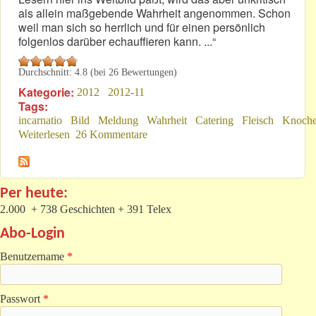
als allein maßgebende Wahrheit angenommen. Schon
weil man sich so herrlich und für einen persönlich
folgenlos darüber echauffieren kann. ...“
Durchschnitt:
4.8
(bei
26
Bewertungen)
Kategorie:
2012
2012-11
Tags:
incarnatio
Bild
Meldung
Wahrheit
Catering
Fleisch
Knoch
Weiterlesen
über „Troll-Futter"
26 Kommentare
Per heute:
2.000 + 738 Geschichten + 391 Telex
Abo-Login
Benutzername
*
Passwort
*