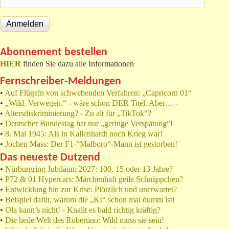
Abonnement bestellen
HIER
finden Sie dazu alle Informationen
Fernschreiber-Meldungen
•
Auf Flügeln von schwebenden Verfahren: „Capricorn 01“
•
„Wild. Verwegen.“ - wäre schon DER Titel. Aber… -
•
Altersdiskriminierung? - Zu alt für „TikTok“?
•
Deutscher Bundestag hat nur „geringe Verspätung“!
•
8. Mai 1945: Als in Kallenhardt noch Krieg war!
•
Jochen Mass: Der F1-“Malboro“-Mann ist gestorben!
Das neueste Dutzend
•
Nürburgring Jubiläum 2027: 100, 15 oder 13 Jahre?
•
P72 & 01 Hypercars: Märchenhaft geile Schnäppchen?
•
Entwicklung hin zur Krise: Plötzlich und unerwartet?
•
Beispiel dafür, warum die „KI“ schon mal dumm ist!
•
Ola kann’s nicht! - Knallt es bald richtig kräftig?
•
Die heile Welt des Robertino: Wild muss sie sein!