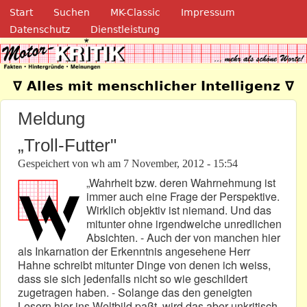
Navigation
Direkt zum Inhalt
Start
Suchen
MK-Classic
Impressum
Datenschutz
Dienstleistung
Motor-Kritik.de
∇ Alles mit menschlicher Intelligenz ∇
Meldung
„Troll-Futter"
Gespeichert von
wh
am
7 November, 2012 - 15:54
„Wahrheit bzw. deren Wahrnehmung ist
immer auch eine Frage der Perspektive.
Wirklich objektiv ist niemand. Und das
mitunter ohne irgendwelche unredlichen
Absichten. - Auch der von manchen hier
als Inkarnation der Erkenntnis angesehene Herr
Hahne schreibt mitunter Dinge von denen ich weiss,
dass sie sich jedenfalls nicht so wie geschildert
zugetragen haben. - Solange das den geneigten
Lesern hier ins Weltbild paßt, wird das aber unkritisch