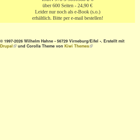
über 600 Seiten - 24,90 €
Leider nur noch als e-Book (s.o.)
erhältlich. Bitte per e-mail bestellen!
© 1997-2026 Wilhelm Hahne • 56729 Virneburg/Eifel •. Erstellt mit
Drupal
(link is external)
und Corolla Theme von
Kiwi Themes
(link is external)