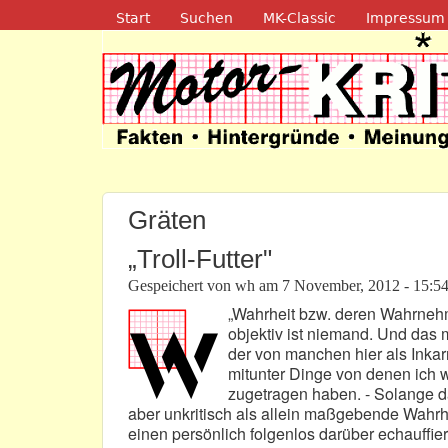
Navigation
Start
Suchen
MK-Classic
Impressum
Motor-Kritik.d
Gräten
„Troll-Futter"
Gespeichert von
wh
am
7 November, 2012 - 15:5
„Wahrheit bzw. deren Wahrnehm
objektiv ist niemand. Und das 
der von manchen hier als Inka
mitunter Dinge von denen ich we
zugetragen haben. - Solange da
aber unkritisch als allein maßgebende Wahrh
einen persönlich folgenlos darüber echauffiere