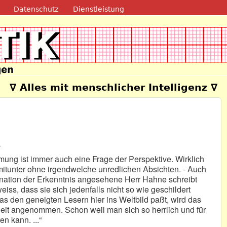
Direkt zum Inhalt
Datenschutz
Dienstleistung
e
∇ Alles mit menschlicher Intelligenz ∇
4
ung ist immer auch eine Frage der Perspektive. Wirklich
mitunter ohne irgendwelche unredlichen Absichten. - Auch
rnation der Erkenntnis angesehene Herr Hahne schreibt
iss, dass sie sich jedenfalls nicht so wie geschildert
s den geneigten Lesern hier ins Weltbild paßt, wird das
eit angenommen. Schon weil man sich so herrlich und für
n kann. ...“