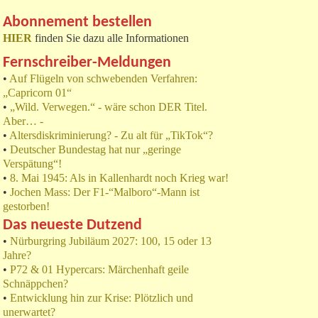
Abonnement bestellen
HIER
finden Sie dazu alle Informationen
Fernschreiber-Meldungen
•
Auf Flügeln von schwebenden Verfahren:
„Capricorn 01“
•
„Wild. Verwegen.“ - wäre schon DER Titel.
Aber… -
•
Altersdiskriminierung? - Zu alt für „TikTok“?
•
Deutscher Bundestag hat nur „geringe
Verspätung“!
•
8. Mai 1945: Als in Kallenhardt noch Krieg war!
•
Jochen Mass: Der F1-“Malboro“-Mann ist
gestorben!
Das neueste Dutzend
•
Nürburgring Jubiläum 2027: 100, 15 oder 13
Jahre?
•
P72 & 01 Hypercars: Märchenhaft geile
Schnäppchen?
•
Entwicklung hin zur Krise: Plötzlich und
unerwartet?