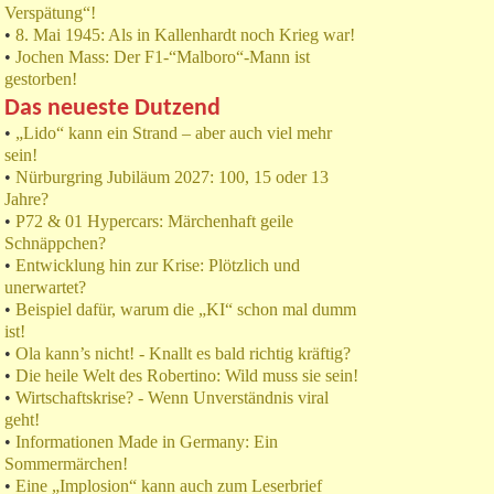
Verspätung“!
•
8. Mai 1945: Als in Kallenhardt noch Krieg war!
•
Jochen Mass: Der F1-“Malboro“-Mann ist
gestorben!
Das neueste Dutzend
•
„Lido“ kann ein Strand – aber auch viel mehr
sein!
•
Nürburgring Jubiläum 2027: 100, 15 oder 13
Jahre?
•
P72 & 01 Hypercars: Märchenhaft geile
Schnäppchen?
•
Entwicklung hin zur Krise: Plötzlich und
unerwartet?
•
Beispiel dafür, warum die „KI“ schon mal dumm
ist!
•
Ola kann’s nicht! - Knallt es bald richtig kräftig?
•
Die heile Welt des Robertino: Wild muss sie sein!
•
Wirtschaftskrise? - Wenn Unverständnis viral
geht!
•
Informationen Made in Germany: Ein
Sommermärchen!
•
Eine „Implosion“ kann auch zum Leserbrief