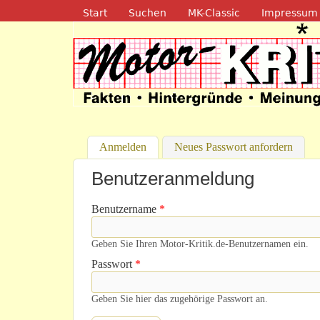
Navigation
Start
Suchen
MK-Classic
Impressum
Motor-Kritik.d
Anmelden
(aktiver Reiter)
Neues Passwort anfordern
Benutzeranmeldung
Benutzername
*
Geben Sie Ihren Motor-Kritik.de-Benutzernamen ein.
Passwort
*
Geben Sie hier das zugehörige Passwort an.