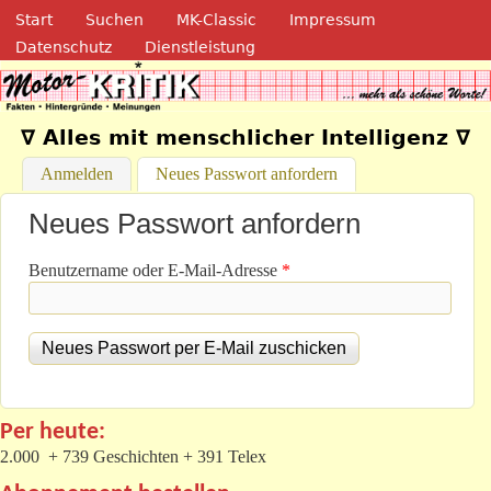
Navigation
Direkt zum Inhalt
Start
Suchen
MK-Classic
Impressum
Datenschutz
Dienstleistung
Motor-Kritik.de
∇ Alles mit menschlicher Intelligenz ∇
Anmelden
Neues Passwort anfordern
(aktiver Reiter)
Neues Passwort anfordern
Benutzername oder E-Mail-Adresse
*
Per heute:
2.000 + 739 Geschichten + 391 Telex