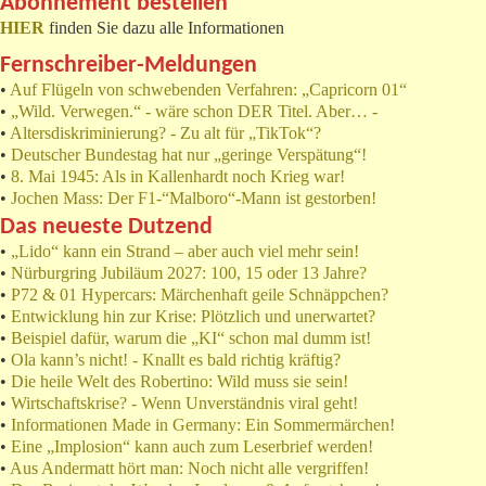
Abonnement bestellen
HIER
finden Sie dazu alle Informationen
Fernschreiber-Meldungen
•
Auf Flügeln von schwebenden Verfahren: „Capricorn 01“
•
„Wild. Verwegen.“ - wäre schon DER Titel. Aber… -
•
Altersdiskriminierung? - Zu alt für „TikTok“?
•
Deutscher Bundestag hat nur „geringe Verspätung“!
•
8. Mai 1945: Als in Kallenhardt noch Krieg war!
•
Jochen Mass: Der F1-“Malboro“-Mann ist gestorben!
Das neueste Dutzend
•
„Lido“ kann ein Strand – aber auch viel mehr sein!
•
Nürburgring Jubiläum 2027: 100, 15 oder 13 Jahre?
•
P72 & 01 Hypercars: Märchenhaft geile Schnäppchen?
•
Entwicklung hin zur Krise: Plötzlich und unerwartet?
•
Beispiel dafür, warum die „KI“ schon mal dumm ist!
•
Ola kann’s nicht! - Knallt es bald richtig kräftig?
•
Die heile Welt des Robertino: Wild muss sie sein!
•
Wirtschaftskrise? - Wenn Unverständnis viral geht!
•
Informationen Made in Germany: Ein Sommermärchen!
•
Eine „Implosion“ kann auch zum Leserbrief werden!
•
Aus Andermatt hört man: Noch nicht alle vergriffen!