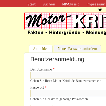
Navigation
Start
Suchen
MK-Classic
Impressum
Motor-Kritik.d
Anmelden
(aktiver Reiter)
Neues Passwort anfordern
Benutzeranmeldung
Benutzername
*
Geben Sie Ihren Motor-Kritik.de-Benutzernamen ein.
Passwort
*
Geben Sie hier das zugehörige Passwort an.