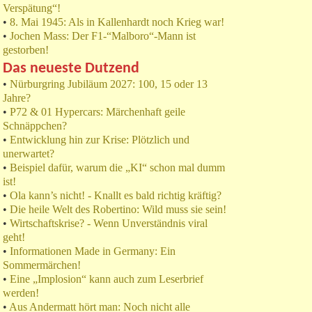
Verspätung“!
•
8. Mai 1945: Als in Kallenhardt noch Krieg war!
•
Jochen Mass: Der F1-“Malboro“-Mann ist
gestorben!
Das neueste Dutzend
•
Nürburgring Jubiläum 2027: 100, 15 oder 13
Jahre?
•
P72 & 01 Hypercars: Märchenhaft geile
Schnäppchen?
•
Entwicklung hin zur Krise: Plötzlich und
unerwartet?
•
Beispiel dafür, warum die „KI“ schon mal dumm
ist!
•
Ola kann’s nicht! - Knallt es bald richtig kräftig?
•
Die heile Welt des Robertino: Wild muss sie sein!
•
Wirtschaftskrise? - Wenn Unverständnis viral
geht!
•
Informationen Made in Germany: Ein
Sommermärchen!
•
Eine „Implosion“ kann auch zum Leserbrief
werden!
•
Aus Andermatt hört man: Noch nicht alle