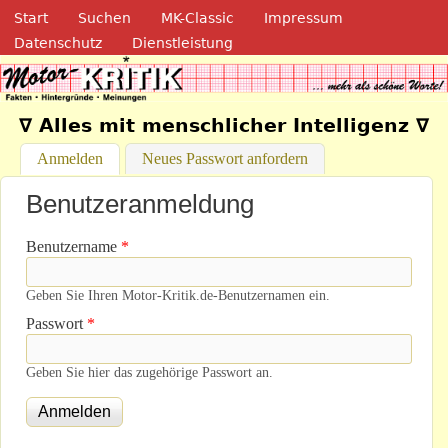
Navigation
Direkt zum Inhalt
Start
Suchen
MK-Classic
Impressum
Datenschutz
Dienstleistung
Motor-Kritik.de
∇ Alles mit menschlicher Intelligenz ∇
Anmelden
(aktiver Reiter)
Neues Passwort anfordern
Benutzeranmeldung
Benutzername
*
Geben Sie Ihren Motor-Kritik.de-Benutzernamen ein.
Passwort
*
Geben Sie hier das zugehörige Passwort an.