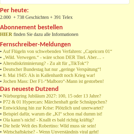
Per heute:
2.000 + 738 Geschichten + 391 Telex
Abonnement bestellen
HIER
finden Sie dazu alle Informationen
Fernschreiber-Meldungen
•
Auf Flügeln von schwebenden Verfahren: „Capricorn 01“
•
„Wild. Verwegen.“ - wäre schon DER Titel. Aber… -
•
Altersdiskriminierung? - Zu alt für „TikTok“?
•
Deutscher Bundestag hat nur „geringe Verspätung“!
•
8. Mai 1945: Als in Kallenhardt noch Krieg war!
•
Jochen Mass: Der F1-“Malboro“-Mann ist gestorben!
Das neueste Dutzend
•
Nürburgring Jubiläum 2027: 100, 15 oder 13 Jahre?
•
P72 & 01 Hypercars: Märchenhaft geile Schnäppchen?
•
Entwicklung hin zur Krise: Plötzlich und unerwartet?
•
Beispiel dafür, warum die „KI“ schon mal dumm ist!
•
Ola kann’s nicht! - Knallt es bald richtig kräftig?
•
Die heile Welt des Robertino: Wild muss sie sein!
•
Wirtschaftskrise? - Wenn Unverständnis viral geht!