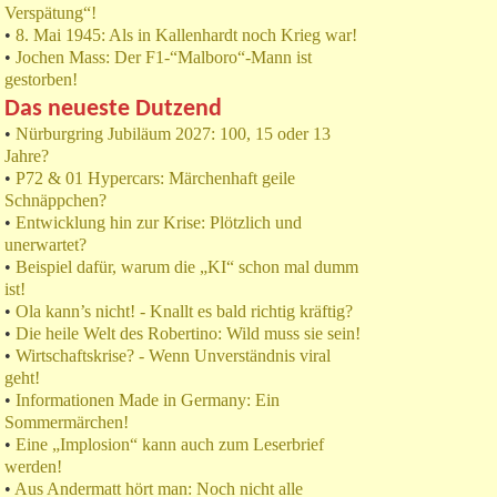
Verspätung“!
•
8. Mai 1945: Als in Kallenhardt noch Krieg war!
•
Jochen Mass: Der F1-“Malboro“-Mann ist
gestorben!
Das neueste Dutzend
•
Nürburgring Jubiläum 2027: 100, 15 oder 13
Jahre?
•
P72 & 01 Hypercars: Märchenhaft geile
Schnäppchen?
•
Entwicklung hin zur Krise: Plötzlich und
unerwartet?
•
Beispiel dafür, warum die „KI“ schon mal dumm
ist!
•
Ola kann’s nicht! - Knallt es bald richtig kräftig?
•
Die heile Welt des Robertino: Wild muss sie sein!
•
Wirtschaftskrise? - Wenn Unverständnis viral
geht!
•
Informationen Made in Germany: Ein
Sommermärchen!
•
Eine „Implosion“ kann auch zum Leserbrief
werden!
•
Aus Andermatt hört man: Noch nicht alle