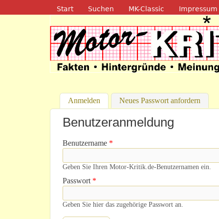
Navigation
Start
Suchen
MK-Classic
Impressum
Motor-Kritik.d
Anmelden
(aktiver Reiter)
Neues Passwort anfordern
Benutzeranmeldung
Benutzername
*
Geben Sie Ihren Motor-Kritik.de-Benutzernamen ein.
Passwort
*
Geben Sie hier das zugehörige Passwort an.