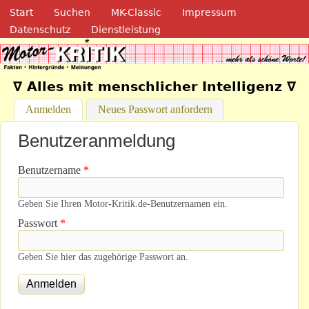
Navigation
Direkt zum Inhalt
Start
Suchen
MK-Classic
Impressum
Datenschutz
Dienstleistung
Motor-Kritik.de
∇ Alles mit menschlicher Intelligenz ∇
Anmelden
(aktiver Reiter)
Neues Passwort anfordern
Benutzeranmeldung
Benutzername
*
Geben Sie Ihren Motor-Kritik.de-Benutzernamen ein.
Passwort
*
Geben Sie hier das zugehörige Passwort an.