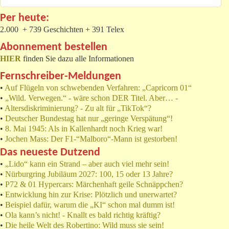
Per heute:
2.000 + 739 Geschichten + 391 Telex
Abonnement bestellen
HIER
finden Sie dazu alle Informationen
Fernschreiber-Meldungen
•
Auf Flügeln von schwebenden Verfahren: „Capricorn 01“
•
„Wild. Verwegen.“ - wäre schon DER Titel. Aber… -
•
Altersdiskriminierung? - Zu alt für „TikTok“?
•
Deutscher Bundestag hat nur „geringe Verspätung“!
•
8. Mai 1945: Als in Kallenhardt noch Krieg war!
•
Jochen Mass: Der F1-“Malboro“-Mann ist gestorben!
Das neueste Dutzend
•
„Lido“ kann ein Strand – aber auch viel mehr sein!
•
Nürburgring Jubiläum 2027: 100, 15 oder 13 Jahre?
•
P72 & 01 Hypercars: Märchenhaft geile Schnäppchen?
•
Entwicklung hin zur Krise: Plötzlich und unerwartet?
•
Beispiel dafür, warum die „KI“ schon mal dumm ist!
•
Ola kann’s nicht! - Knallt es bald richtig kräftig?
•
Die heile Welt des Robertino: Wild muss sie sein!