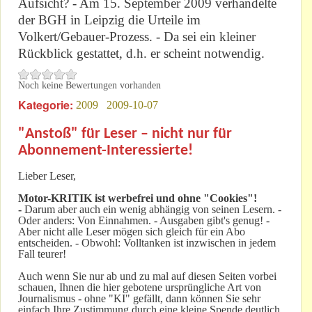
Aufsicht? - Am 15. September 2009 verhandelte
der BGH in Leipzig die Urteile im
Volkert/Gebauer-Prozess. - Da sei ein kleiner
Rückblick gestattet, d.h. er scheint notwendig.
Noch keine Bewertungen vorhanden
Kategorie:
2009
2009-10-07
"Anstoß" für Leser – nicht nur für
Abonnement-Interessierte!
Lieber Leser,
Motor-KRITIK
ist werbefrei und ohne "Cookies"!
-
Darum aber auch ein wenig abhängig von seinen Lesern. -
Oder anders: Von Einnahmen. - Ausgaben gibt's genug! -
Aber nicht alle Leser mögen sich gleich für ein Abo
entscheiden. - Obwohl: Volltanken ist inzwischen in jedem
Fall teurer!
Auch wenn Sie nur ab und zu mal auf diesen Seiten vorbei
schauen, Ihnen die hier gebotene ursprüngliche Art von
Journalismus - ohne "KI" gefällt, dann können Sie sehr
einfach Ihre Zustimmung durch eine kleine Spende deutlich