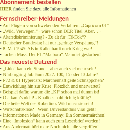
Abonnement bestellen
HIER
finden Sie dazu alle Informationen
Fernschreiber-Meldungen
•
Auf Flügeln von schwebenden Verfahren: „Capricorn 01“
•
„Wild. Verwegen.“ - wäre schon DER Titel. Aber… -
•
Altersdiskriminierung? - Zu alt für „TikTok“?
•
Deutscher Bundestag hat nur „geringe Verspätung“!
•
8. Mai 1945: Als in Kallenhardt noch Krieg war!
•
Jochen Mass: Der F1-“Malboro“-Mann ist gestorben!
Das neueste Dutzend
•
„Lido“ kann ein Strand – aber auch viel mehr sein!
•
Nürburgring Jubiläum 2027: 100, 15 oder 13 Jahre?
•
P72 & 01 Hypercars: Märchenhaft geile Schnäppchen?
•
Entwicklung hin zur Krise: Plötzlich und unerwartet?
•
Beispiel dafür, warum die „KI“ schon mal dumm ist!
•
Ola kann’s nicht! - Knallt es bald richtig kräftig?
•
Die heile Welt des Robertino: Wild muss sie sein!
•
Wirtschaftskrise? - Wenn Unverständnis viral geht!
•
Informationen Made in Germany: Ein Sommermärchen!
•
Eine „Implosion“ kann auch zum Leserbrief werden!
•
Aus Andermatt hört man: Noch nicht alle vergriffen!