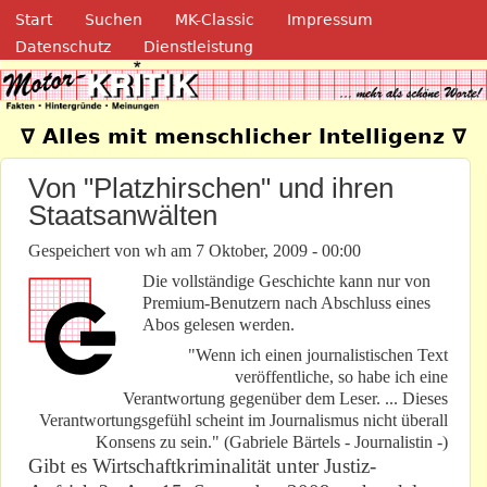
Navigation
Direkt zum Inhalt
Start
Suchen
MK-Classic
Impressum
Datenschutz
Dienstleistung
Motor-Kritik.de
∇ Alles mit menschlicher Intelligenz ∇
Von "Platzhirschen" und ihren
Staatsanwälten
Gespeichert von
wh
am
7 Oktober, 2009 - 00:00
Die vollständige Geschichte kann nur von
Premium-Benutzern nach Abschluss eines
Abos gelesen werden.
"Wenn ich einen journalistischen Text
veröffentliche, so habe ich eine
Verantwortung gegenüber dem Leser. ... Dieses
Verantwortungsgefühl scheint im Journalismus nicht überall
Konsens zu sein." (Gabriele Bärtels - Journalistin -)
Gibt es Wirtschaftkriminalität unter Justiz-