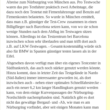
Abreise zum Nürburgring von München aus. Pro Testwoche
waren das pro Testfahrer praktisch zwei Arbeitstage, die
dazu noch den Testetat mit Firmenfahrzeuge und Benzin auf
Firmenkosten belasteten. So wurde in München ermittelt,
dass man z.B. günstiger die Test-Crew zusammen in einen
Billigflieger nach Barcelona setzen kann, von wo sie schon
wenige Stunden nach dem Abflug im Testwagen sitzen
können. Allerdings ist das Testzentrum bei Barcelona
inzwischen schon sehr überlaufen und man trifft dort auch
z.B. auf LKW-Testwagen. - Gesamt-kostenmäßig würde sich
also für BMW in Spanien günstiger testen lassen als in der
Eifel.
Abgesehen davon verfügt man über ein eigenes Testcenter in
Südfrankreich, das auch noch stärker genutzt werden könnte.
Hinzu kommt, dass in letzter Zeit das Testgelände in Nardo
(Süd-Italien) immer interessanter geworden ist, als dort
inzwischen auch - neben einer optimalen Schnellfahrstrecke -
auch ein neuer 6,2 km langer Handlingkurs genutzt werden
kann, von dem einige Kurvenpassagen der Nürburgring-
Nordschleife nachempfunden sind. Natürlich gibt es dort
nicht das gewaltige Bergauf- und -Ab, wie man es am
Nürburgring vorfindet, aber seit einigen Monaten kann man