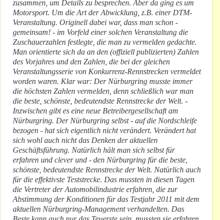
zusammen, um Details zu besprechen. Aber da ging es um
Motorsport. Um die Art der Abwicklung, z.B. einer DTM-
Veranstaltung. Originell dabei war, dass man schon -
gemeinsam! - im Vorfeld einer solchen Veranstaltung die
Zuschauerzahlen festlegte, die man zu vermelden gedachte.
Man orientierte sich da an den (offiziell publizierten) Zahlen
des Vorjahres und den Zahlen, die bei der gleichen
Veranstaltungsserie von Konkurrenz-Rennstrecken vermeldet
worden waren. Klar war: Der Nürburgring musste immer
die höchsten Zahlen vermelden, denn schließlich war man
die beste, schönste, bedeutendste Rennstrecke der Welt. -
Inzwischen gibt es eine neue Betreibergesellschaft am
Nürburgring. Der Nürburgring selbst - auf die Nordschleife
bezogen - hat sich eigentlich nicht verändert. Verändert hat
sich wohl auch nicht das Denken der aktuellen
Geschäftsführung. Natürlich hält man sich selbst für
erfahren und clever und - den Nürburgring für die beste,
schönste, bedeutendste Rennstrecke der Welt. Natürlich auch
für die effektivste Teststrecke. Das mussten in diesen Tagen
die Vertreter der Automobilindustrie erfahren, die zur
Abstimmung der Konditionen für das Testjahr 2011 mit dem
aktuellen Nürburgring-Management verhandelten. Das
Beste kann auch nur das Teuerste sein, mussten sie erfahren.