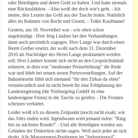
oder Beteiligten und deren Geld zu haben. Und hatte niemals
eine Rückrufaktion. - Also weiß der doch wie's geht. - Ich
meine, den Leuten das Geld aus der Tasche holen. Natürlich
alles im Rahmen von Recht und Gesetz. - Toller Kaufmann!
Gestern, am 18. November war - wie oben schon
angekündigt - Herr Jörg Lindner bei den Verhandlungen
dann auch persönlich zugegen. Herr Lange war durch einen
Herrn Gerber ersetzt, der wohl nach dem 31. Dezember
2010 als Nachfolger des Herrn Lange proklamiert werden
soll. Herr Lindner konnte sich nicht an den Gesprächsinhalt
erinnern, in dem von "moderater Preiserhöhung" die Rede
war und blieb bei seinen neuen Preisvorstellungen. Auf der
Industrieseite fühlt sich niemand "für den Zirkus da oben"
verantwortlich und ist nicht bereit für eine Fehlplanung der
Landesregierung (die Nürburgring GmbH ist eine
landeseigene Firma) in die Tasche zu greifen. - Die Fronten
scheinen verhärtet.
Leider weiß ich zu diesem Zeitpunkt (noch) nicht exakt, wie
das Alles enden wird. Irgendwann wird jemand rufen: "Ring
frei zu nächsten Runde!" - Und alle Beteiligten werden aus
Gründen der Diskretion nichts sagen. Weil auch jeder an sich
denkt. Alle Management-Positionen im "Industriepool"