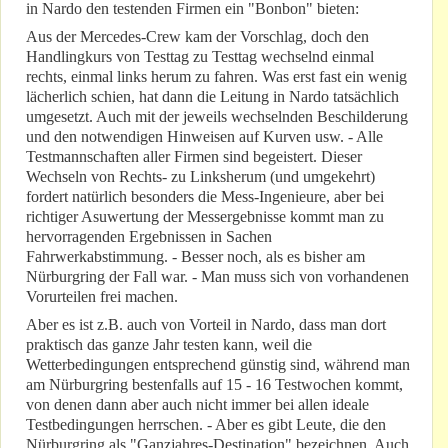
in Nardo den testenden Firmen ein "Bonbon" bieten:
Aus der Mercedes-Crew kam der Vorschlag, doch den
Handlingkurs von Testtag zu Testtag wechselnd einmal
rechts, einmal links herum zu fahren. Was erst fast ein wenig
lächerlich schien, hat dann die Leitung in Nardo tatsächlich
umgesetzt. Auch mit der jeweils wechselnden Beschilderung
und den notwendigen Hinweisen auf Kurven usw. - Alle
Testmannschaften aller Firmen sind begeistert. Dieser
Wechseln von Rechts- zu Linksherum (und umgekehrt)
fordert natürlich besonders die Mess-Ingenieure, aber bei
richtiger Asuwertung der Messergebnisse kommt man zu
hervorragenden Ergebnissen in Sachen
Fahrwerkabstimmung. - Besser noch, als es bisher am
Nürburgring der Fall war. - Man muss sich von vorhandenen
Vorurteilen frei machen.
Aber es ist z.B. auch von Vorteil in Nardo, dass man dort
praktisch das ganze Jahr testen kann, weil die
Wetterbedingungen entsprechend günstig sind, während man
am Nürburgring bestenfalls auf 15 - 16 Testwochen kommt,
von denen dann aber auch nicht immer bei allen ideale
Testbedingungen herrschen. - Aber es gibt Leute, die den
Nürburgring als "Ganzjahres-Destination" bezeichnen. Auch