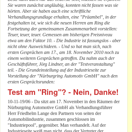
Sie waren zunächst ungläubig, konnten nicht fassen was sie
hörten. Aber sie haben auch eine schriftliche
Verhandlungsgrundlage erhalten, eine "Präambel", in der
festgehalten ist, wie sich die neuen Herren am Ring die
Fortsetzung der gemeinsamen Zusammenarbeit vorstellen:
Teuer, teuer, teuer. Gemessen am bisherigen Preisniveau
etwa um den Faktor 10. - Die Industrie ist fassungslos - aber
nicht ohne Ausweichideen. - Und so hat man sich, nach
ersten Gesprächen am 17., am 18. November 2010 noch zu
einem weiteren Gesprächen getroffen. Da nahm auch der
Geschäftsführer, Jörg Lindner, an der "Testveranstaltung"
teil. - Die Grundeinstellung auf der Industrieseite zur
Vorstellung der "Nürburgring Automotiv GmbH" nach den
ersten Gesprächsrunden:
Test am "Ring"? - Nein, Danke!
10-11-19/06 - Da sitzt am 17. November in den Räumen der
Nürburgring Automotive GmbH als Verhandlungsführer
Herr Friedhelm Lange den Partnern von seiten der
Automobilindustrie, zusammen geschlossen im
"Industriepool", gegenüber. Man verhandelt. Auf der
Industrieseite weiß man nicht, dass der Vertreter der