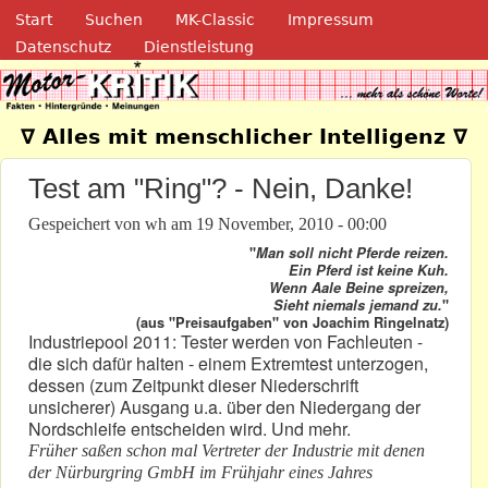
Navigation
Direkt zum Inhalt
Start
Suchen
MK-Classic
Impressum
Datenschutz
Dienstleistung
Motor-Kritik.de
∇ Alles mit menschlicher Intelligenz ∇
Test am "Ring"? - Nein, Danke!
Gespeichert von
wh
am
19 November, 2010 - 00:00
"
Man soll nicht Pferde reizen.
Ein Pferd ist keine Kuh.
Wenn Aale Beine spreizen,
Sieht niemals jemand zu.
"
(aus "Preisaufgaben" von Joachim Ringelnatz)
Industriepool 2011: Tester werden von Fachleuten -
die sich dafür halten - einem Extremtest unterzogen,
dessen (zum Zeitpunkt dieser Niederschrift
unsicherer) Ausgang u.a. über den Niedergang der
Nordschleife entscheiden wird. Und mehr.
Früher saßen schon mal Vertreter der Industrie mit denen
der Nürburgring GmbH im Frühjahr eines Jahres