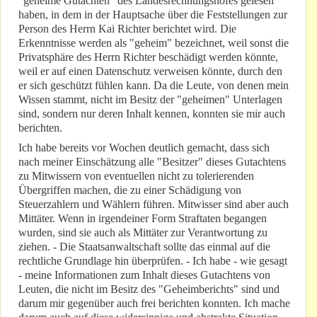
"geheime Gutachten" des Landesrechnungshofes gelesen
haben, in dem in der Hauptsache über die Feststellungen zur
Person des Herrn Kai Richter berichtet wird. Die
Erkenntnisse werden als "geheim" bezeichnet, weil sonst die
Privatsphäre des Herrn Richter beschädigt werden könnte,
weil er auf einen Datenschutz verweisen könnte, durch den
er sich geschützt fühlen kann. Da die Leute, von denen mein
Wissen stammt, nicht im Besitz der "geheimen" Unterlagen
sind, sondern nur deren Inhalt kennen, konnten sie mir auch
berichten.
Ich habe bereits vor Wochen deutlich gemacht, dass sich
nach meiner Einschätzung alle "Besitzer" dieses Gutachtens
zu Mitwissern von eventuellen nicht zu tolerierenden
Übergriffen machen, die zu einer Schädigung von
Steuerzahlern und Wählern führen. Mitwisser sind aber auch
Mittäter. Wenn in irgendeiner Form Straftaten begangen
wurden, sind sie auch als Mittäter zur Verantwortung zu
ziehen. - Die Staatsanwaltschaft sollte das einmal auf die
rechtliche Grundlage hin überprüfen. - Ich habe - wie gesagt
- meine Informationen zum Inhalt dieses Gutachtens von
Leuten, die nicht im Besitz des "Geheimberichts" sind und
darum mir gegenüber auch frei berichten konnten. Ich mache