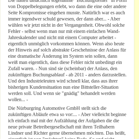
Die hatten tatsächlich sogenannte "Buchungsfehler" in Form
von Doppelbelegungen erlebt, wo dann die eine oder andere
Seite Kompromisse eingehen musste. Natürlich war es auch
immer irgendwer schuld gewesen, der dann aber... - Aber
wühlen wir jetzt nicht in der Vergangenheit. Obwohl solche
Fehler - selbst wenn man nur mit einem einfachen Wand-
Jahreskalender und nicht mit einem Computer arbeitet -
eigentlich unmöglich vorkommen können. Wenn also heute
der Hinweis auf solch abstrakte Geschehnisse der Anlass für
eine dramatische Änderung im System sein sollen, dann
weiß man eigentlich, dass diese Fehler nicht unbedingt ein
Zufall waren. - Nun sind sie (scheinbar) der Anlass, den
zukünftigen Buchungsablauf - ab 2011 - anders darzustellen.
Und den Industrieleuten wird schnell klar, dass aus ihrer
bisherigen Kundensituation nun eine Bittsteller-Situation
werden soll. Und wenn sie "gnädig" behandelt werden
wollen... -
Die Nürburgring Automotive GmbH stellt sich die
zukünftigen Abläufe etwa so vor:... - Aber vielleicht beginne
ich einfach mal mit der Aufzählung der Aufgaben die die
neue private Betreibergesellschaft mit ihren Teilhabern
Lindner und Richter gerne übernehmen möchten. Das heißt,