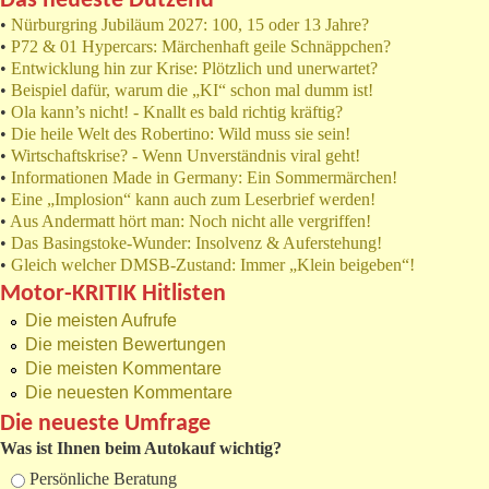
Das neueste Dutzend
•
Nürburgring Jubiläum 2027: 100, 15 oder 13 Jahre?
•
P72 & 01 Hypercars: Märchenhaft geile Schnäppchen?
•
Entwicklung hin zur Krise: Plötzlich und unerwartet?
•
Beispiel dafür, warum die „KI“ schon mal dumm ist!
•
Ola kann’s nicht! - Knallt es bald richtig kräftig?
•
Die heile Welt des Robertino: Wild muss sie sein!
•
Wirtschaftskrise? - Wenn Unverständnis viral geht!
•
Informationen Made in Germany: Ein Sommermärchen!
•
Eine „Implosion“ kann auch zum Leserbrief werden!
•
Aus Andermatt hört man: Noch nicht alle vergriffen!
•
Das Basingstoke-Wunder: Insolvenz & Auferstehung!
•
Gleich welcher DMSB-Zustand: Immer „Klein beigeben“!
Motor-KRITIK Hitlisten
Die meisten Aufrufe
Die meisten Bewertungen
Die meisten Kommentare
Die neuesten Kommentare
Die neueste Umfrage
Was ist Ihnen beim Autokauf wichtig?
Auswahlmöglichkeiten
Persönliche Beratung