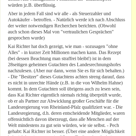
würden jz.B. überflüssig.
Aber in jedem Fall sind wir alle - als Steuerzahler und
Autokäufer - betroffen. - Natürlich werde ich nach Abschluss
der weiter notwendigen Recherchen berichten. (Obwohl
auch schon dieses Mal von "vertraulichen Gesprächen"
gesprochen wurde)
Kai Richter hat doch gezeigt, wie man - sozusagen "ohne
Alles" - in kurzer Zeit Millionen machen kann. Das Rezept
(bei dessen Beachtung man straffrei bleibt!) ist in dem
28seitigen geheimen Gutachten des Landesrechnungshofes
nachzulesen. (Aber nur dann, wenn Sie es für sich behalten.)
- Die "Besitzer" dieses Gutachtens achten streng darauf, dass
es nicht in unrechte Hände (z.B. in die von Wilhelm Hahne)
kommt. In dem Gutachten soll übrigens auch zu lesen sein,
dass Kai Richter eigentlich niemals richtig überprüft wurde,
ob er als Partner zur Abwicklung großer Geschäfte für die
Landesregierung von Rheinland-Pfalz qualifiziert war. - Die
Landesregierung, d.h. deren entscheidende Mitglieder, waren
offensichtlich davon überzeugt, dass alle Menchen auf der
Welt mindestens zu gut sein würden, wie sie selbst. - Pech
gehabt: Kai Richter ist besser. (Über eine andere Möglichkeit