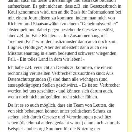
darum auch auf diese widersinnige und abstrakte Situation
aufmerksam. Es geht nicht an, dass z.B. ein Gesetzesbruch in
Kauf genommen wird, um an die Basis für Informationen bei
mir, einem Journalisten zu kommen, indem man mich von
Richtern und Staatsanwälten zu einem "Geheimnisverräter"
abstempelt und dabei gegen bestehende Gesetze verstößt,
aber z.B: im Falle Richter.... - Im Zusammenhang mit
"meinem Fall" wird der Justizminster dann auch noch zum
Lügner. (Notlüge?) Aber der übersteht dann auch den
Misstrauenantrag in einem bedeutend schwerer wiegenden
Fall. - Ein tolles Land in dem wir leben! -
Ich habe z.B. versucht an Details zu kommen, die einem
rechtmäßig verurteilten Verbrecher zuzuordnen sind: Aus
Datenschutzgründen (!) sind dann alle wichtigen (und
aussagekrägtigen) Stellen geschwärzt. - Es ist so: Verbrecher
werden bei uns geschützt - und können sich darum auch,
wenn noch nicht aufgefallen, recht sicher fühlen.
Da ist es so auch möglich, dass ein Team von Leuten, die
von sich behaupten können unter politischem Schutz zu
stehen, sich durch Gesetze und Verordnungen geschützt
sehen (die einmal anders gedacht waren) dann auch - nur als
Beispiel - unbesorgt Summen für die Nutzung der