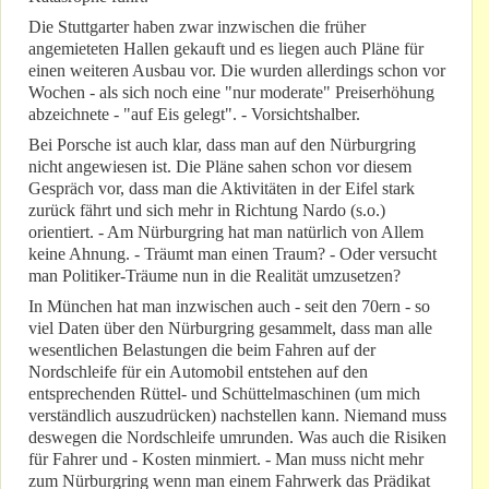
Die Stuttgarter haben zwar inzwischen die früher
angemieteten Hallen gekauft und es liegen auch Pläne für
einen weiteren Ausbau vor. Die wurden allerdings schon vor
Wochen - als sich noch eine "nur moderate" Preiserhöhung
abzeichnete - "auf Eis gelegt". - Vorsichtshalber.
Bei Porsche ist auch klar, dass man auf den Nürburgring
nicht angewiesen ist. Die Pläne sahen schon vor diesem
Gespräch vor, dass man die Aktivitäten in der Eifel stark
zurück fährt und sich mehr in Richtung Nardo (s.o.)
orientiert. - Am Nürburgring hat man natürlich von Allem
keine Ahnung. - Träumt man einen Traum? - Oder versucht
man Politiker-Träume nun in die Realität umzusetzen?
In München hat man inzwischen auch - seit den 70ern - so
viel Daten über den Nürburgring gesammelt, dass man alle
wesentlichen Belastungen die beim Fahren auf der
Nordschleife für ein Automobil entstehen auf den
entsprechenden Rüttel- und Schüttelmaschinen (um mich
verständlich auszudrücken) nachstellen kann. Niemand muss
deswegen die Nordschleife umrunden. Was auch die Risiken
für Fahrer und - Kosten minmiert. - Man muss nicht mehr
zum Nürburgring wenn man einem Fahrwerk das Prädikat