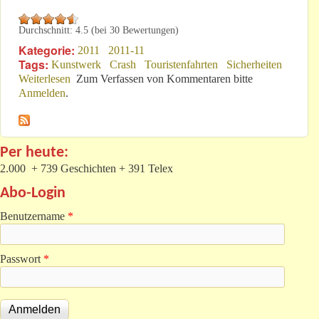
Durchschnitt:
4.5
(bei
30
Bewertungen)
Kategorie:
2011
2011-11
Tags:
Kunstwerk
Crash
Touristenfahrten
Sicherheiten
Weiterlesen
über 28. November 2011: Lieber Leser!
Zum Verfassen von Kommentaren bitte
Anmelden
.
Per heute:
2.000 + 739 Geschichten + 391 Telex
Abo-Login
Benutzername
*
Passwort
*