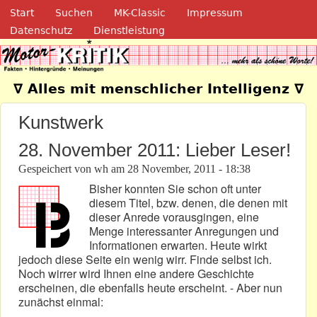
Navigation
Direkt zum Inhalt
Start
Suchen
MK-Classic
Impressum
Datenschutz
Dienstleistung
Motor-Kritik.de
∇ Alles mit menschlicher Intelligenz ∇
Kunstwerk
28. November 2011: Lieber Leser!
Gespeichert von
wh
am
28 November, 2011 - 18:38
Bisher konnten Sie schon oft unter
diesem Titel, bzw. denen, die denen mit
dieser Anrede vorausgingen, eine
Menge interessanter Anregungen und
Informationen erwarten. Heute wirkt
jedoch diese Seite ein wenig wirr. Finde selbst ich.
Noch wirrer wird Ihnen eine andere Geschichte
erscheinen, die ebenfalls heute erscheint. - Aber nun
zunächst einmal: