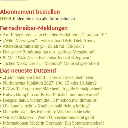
Abonnement bestellen
HIER
finden Sie dazu alle Informationen
Fernschreiber-Meldungen
•
Auf Flügeln von schwebenden Verfahren: „Capricorn 01“
•
„Wild. Verwegen.“ - wäre schon DER Titel. Aber… -
•
Altersdiskriminierung? - Zu alt für „TikTok“?
•
Deutscher Bundestag hat nur „geringe Verspätung“!
•
8. Mai 1945: Als in Kallenhardt noch Krieg war!
•
Jochen Mass: Der F1-“Malboro“-Mann ist gestorben!
Das neueste Dutzend
•
„Lido“ kann ein Strand – aber auch viel mehr sein!
•
Nürburgring Jubiläum 2027: 100, 15 oder 13 Jahre?
•
P72 & 01 Hypercars: Märchenhaft geile Schnäppchen?
•
Entwicklung hin zur Krise: Plötzlich und unerwartet?
•
Beispiel dafür, warum die „KI“ schon mal dumm ist!
•
Ola kann’s nicht! - Knallt es bald richtig kräftig?
•
Die heile Welt des Robertino: Wild muss sie sein!
•
Wirtschaftskrise? - Wenn Unverständnis viral geht!
•
Informationen Made in Germany: Ein Sommermärchen!