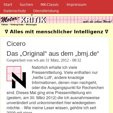
Navigation
Direkt zum Inhalt
Start
Suchen
MK-Classic
Impressum
Datenschutz
Dienstleistung
Motor-Kritik.de
∇ Alles mit menschlicher Intelligenz ∇
Cicero
Das „Original“ aus dem „bmj.de“
Gespeichert von
wh
am
31 März, 2012 - 08:32
Natürlich erhalte ich viele
Pressemitteilung. Viele enthalten nur
„heiße Luft“, andere knackige
Informationen, denen man nachgeht,
oder die Ausgangspunkt für Recherchen
sind. Dieses Mal ging eine Pressemitteilung ein
(gestern, am 30. März 2012) die ich ausnahmsweise
unverändert und unkommentiert hier wiedergeben
möchte. - Wie meine Leser wissen, gehöre ich seit
2009 mit einer