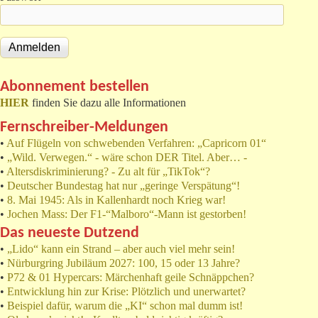
Abonnement bestellen
HIER
finden Sie dazu alle Informationen
Fernschreiber-Meldungen
•
Auf Flügeln von schwebenden Verfahren: „Capricorn 01“
•
„Wild. Verwegen.“ - wäre schon DER Titel. Aber… -
•
Altersdiskriminierung? - Zu alt für „TikTok“?
•
Deutscher Bundestag hat nur „geringe Verspätung“!
•
8. Mai 1945: Als in Kallenhardt noch Krieg war!
•
Jochen Mass: Der F1-“Malboro“-Mann ist gestorben!
Das neueste Dutzend
•
„Lido“ kann ein Strand – aber auch viel mehr sein!
•
Nürburgring Jubiläum 2027: 100, 15 oder 13 Jahre?
•
P72 & 01 Hypercars: Märchenhaft geile Schnäppchen?
•
Entwicklung hin zur Krise: Plötzlich und unerwartet?
•
Beispiel dafür, warum die „KI“ schon mal dumm ist!