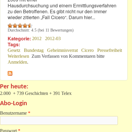
Hausdurchsuchung und einem Ermittlungsverfahren
zu den Betroffenen. Es gibt nicht nur den immer
wieder zitierten „Fall Cicero“. Darum hier...
Durchschnitt:
4.5
(bei
11
Bewertungen)
Kategorie:
2012
2012-03
Tags:
Gesetz
Bundestag
Geheimnisverrat
Cicero
Pressefreiheit
Weiterlesen
über Das „Original“ aus dem „bmj.de“
Zum Verfassen von Kommentaren bitte
Anmelden
.
Per heute:
2.000 + 739 Geschichten + 391 Telex
Abo-Login
Benutzername
*
Passwort
*