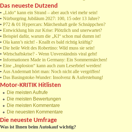
Das neueste Dutzend
•
„Lido“ kann ein Strand – aber auch viel mehr sein!
•
Nürburgring Jubiläum 2027: 100, 15 oder 13 Jahre?
•
P72 & 01 Hypercars: Märchenhaft geile Schnäppchen?
•
Entwicklung hin zur Krise: Plötzlich und unerwartet?
•
Beispiel dafür, warum die „KI“ schon mal dumm ist!
•
Ola kann’s nicht! - Knallt es bald richtig kräftig?
•
Die heile Welt des Robertino: Wild muss sie sein!
•
Wirtschaftskrise? - Wenn Unverständnis viral geht!
•
Informationen Made in Germany: Ein Sommermärchen!
•
Eine „Implosion“ kann auch zum Leserbrief werden!
•
Aus Andermatt hört man: Noch nicht alle vergriffen!
•
Das Basingstoke-Wunder: Insolvenz & Auferstehung!
Motor-KRITIK Hitlisten
Die meisten Aufrufe
Die meisten Bewertungen
Die meisten Kommentare
Die neuesten Kommentare
Die neueste Umfrage
Was ist Ihnen beim Autokauf wichtig?