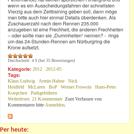
wenn es ein Ausscheidungsfahren der schnellsten
Vierzig aus dem Zeittraining geben soll, dann möge
man bitte auch hier einmal Details überdenken. Als
Zuschauerzahl nach dem Rennen 235.000
anzugeben ist eine Frechheit, die anderen Frechheiten
– oder sollte man sie „Dummheiten“ nennen? - rings
um das 24-Stunden-Rennen am Nürburgring die
Krone aufsetzt.
Durchschnitt:
4.9
(bei
35
Bewertungen)
Kategorie:
2012
2012-05
Tags:
Klaus Ludwig
Armin Hahne
Nick
Heidfeld
McLaren
BoP
Werner Frowein
Hans-Peter
Koepchen
Parkgebühren
Weiterlesen
über 24h-Rennen: ...Zwei im Sinn!
21 Kommentare
Zum Verfassen von
Kommentaren bitte
Anmelden
.
Per heute: