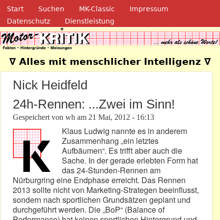
Navigation
Direkt zum Inhalt
Start
Suchen
MK-Classic
Impressum
Datenschutz
Dienstleistung
Motor-Kritik.de
∇ Alles mit menschlicher Intelligenz ∇
Nick Heidfeld
24h-Rennen: ...Zwei im Sinn!
Gespeichert von
wh
am
21 Mai, 2012 - 16:13
Klaus Ludwig nannte es in anderem
Zusammenhang „ein letztes
Aufbäumen“. Es trifft aber auch die
Sache. In der gerade erlebten Form hat
das 24-Stunden-Rennen am
Nürburgring eine Endphase erreicht. Das Rennen
2013 sollte nicht von Marketing-Strategen beeinflusst,
sondern nach sportlichen Grundsätzen geplant und
durchgeführt werden. Die „BoP“ (Balance of
Performance) hat keinen sportlichen Hintergrund und