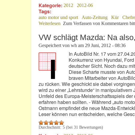
Kategorie:
2012
2012-06
Tags:
auto motor und sport
Auto-Zeitung
Kür
Chefre
Weiterlesen
über Paul Pietsch: Von Null auf Hunde
Zum Verfassen von Kommentaren bit
VW schlägt Mazda: Na also,
Gespeichert von
wh
am
29 Juni, 2012 - 08:36
In AutoBild Nr. 17 vom 27.04.
Konkurrenz von Hyundai, Ford 
deutscher Sicht. Noch dazu mit
Diese Scharte musste von Auto
braven Mitarbeiter von AutoBild
zu rücken. Wie geschickt sie dabei vorging
wird zu einer „Lehrstunde“ in manipulativem J
Umfeld des Europa-Meisterschaftsspiels de
erfahren haben sollten. - Während „auto moto
Ostmann empfindet die neue Mazda-Entwicklun
Leser können nun entscheiden, welche Gesch
Durchschnitt:
5
(bei
31
Bewertungen)