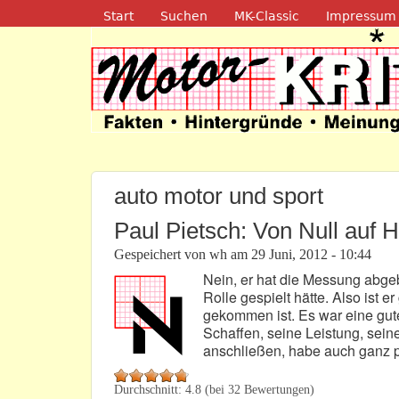
Navigation
Start
Suchen
MK-Classic
Impressum
Motor-Kritik.d
auto motor und sport
Paul Pietsch: Von Null auf 
Gespeichert von
wh
am
29 Juni, 2012 - 10:44
Nein, er hat die Messung abgeb
Rolle gespielt hätte. Also ist e
gekommen ist. Es war eine gute 
Schaffen, seine Leistung, seine
anschließen, habe auch ganz p
Durchschnitt:
4.8
(bei
32
Bewertungen)