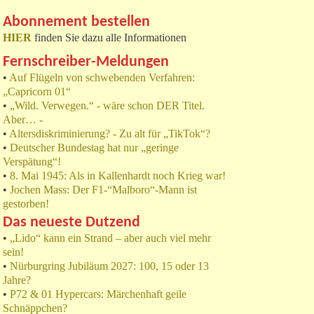
Abonnement bestellen
HIER
finden Sie dazu alle Informationen
Fernschreiber-Meldungen
•
Auf Flügeln von schwebenden Verfahren:
„Capricorn 01“
•
„Wild. Verwegen.“ - wäre schon DER Titel.
Aber… -
•
Altersdiskriminierung? - Zu alt für „TikTok“?
•
Deutscher Bundestag hat nur „geringe
Verspätung“!
•
8. Mai 1945: Als in Kallenhardt noch Krieg war!
•
Jochen Mass: Der F1-“Malboro“-Mann ist
gestorben!
Das neueste Dutzend
•
„Lido“ kann ein Strand – aber auch viel mehr
sein!
•
Nürburgring Jubiläum 2027: 100, 15 oder 13
Jahre?
•
P72 & 01 Hypercars: Märchenhaft geile
Schnäppchen?