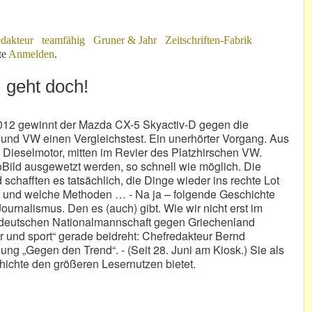
dakteur
teamfähig
Gruner & Jahr
Zeitschriften-Fabrik
rt
te
Anmelden
.
 geht doch!
2012 gewinnt der Mazda CX-5 Skyactiv-D gegen die
und VW einen Vergleichstest. Ein unerhörter Vorgang. Aus
 Dieselmotor, mitten im Revier des Platzhirschen VW.
Bild ausgewetzt werden, so schnell wie möglich. Die
 schafften es tatsächlich, die Dinge wieder ins rechte Lot
en und welche Methoden … - Na ja – folgende Geschichte
ournalismus. Den es (auch) gibt. Wie wir nicht erst im
r deutschen Nationalmannschaft gegen Griechenland
r und sport“ gerade beidreht: Chefredakteur Bernd
g „Gegen den Trend“. - (Seit 28. Juni am Kiosk.) Sie als
ichte den größeren Lesernutzen bietet.