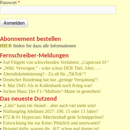
Passwort
*
Abonnement bestellen
HIER
finden Sie dazu alle Informationen
Fernschreiber-Meldungen
•
Auf Flügeln von schwebenden Verfahren: „Capricorn 01“
•
„Wild. Verwegen.“ - wäre schon DER Titel. Aber… -
•
Altersdiskriminierung? - Zu alt für „TikTok“?
•
Deutscher Bundestag hat nur „geringe Verspätung“!
•
8. Mai 1945: Als in Kallenhardt noch Krieg war!
•
Jochen Mass: Der F1-“Malboro“-Mann ist gestorben!
Das neueste Dutzend
•
„Lido“ kann ein Strand – aber auch viel mehr sein!
•
Nürburgring Jubiläum 2027: 100, 15 oder 13 Jahre?
•
P72 & 01 Hypercars: Märchenhaft geile Schnäppchen?
•
Entwicklung hin zur Krise: Plötzlich und unerwartet?
•
Beispiel dafür, warum die „KI“ schon mal dumm ist!