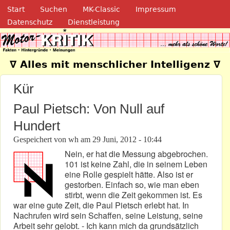
Navigation
Direkt zum Inhalt
Start
Suchen
MK-Classic
Impressum
Datenschutz
Dienstleistung
Motor-Kritik.de
∇ Alles mit menschlicher Intelligenz ∇
Kür
Paul Pietsch: Von Null auf
Hundert
Gespeichert von
wh
am
29 Juni, 2012 - 10:44
Nein, er hat die Messung abgebrochen.
101 ist keine Zahl, die in seinem Leben
eine Rolle gespielt hätte. Also ist er
gestorben. Einfach so, wie man eben
stirbt, wenn die Zeit gekommen ist. Es
war eine gute Zeit, die Paul Pietsch erlebt hat. In
Nachrufen wird sein Schaffen, seine Leistung, seine
Arbeit sehr gelobt. - Ich kann mich da grundsätzlich