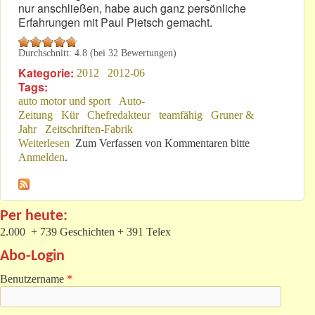
nur anschließen, habe auch ganz persönliche
Erfahrungen mit Paul Pietsch gemacht.
Durchschnitt:
4.8
(bei
32
Bewertungen)
Kategorie:
2012
2012-06
Tags:
auto motor und sport
Auto-
Zeitung
Kür
Chefredakteur
teamfähig
Gruner &
Jahr
Zeitschriften-Fabrik
Weiterlesen
über Paul Pietsch: Von Null auf Hundert
Zum Verfassen von Kommentaren bitte
Anmelden
.
Per heute:
2.000 + 739 Geschichten + 391 Telex
Abo-Login
Benutzername
*