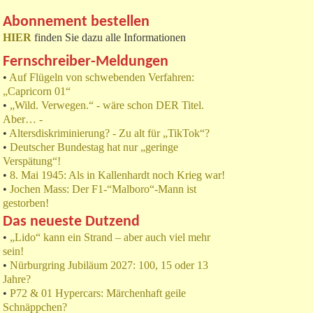
Abonnement bestellen
HIER
finden Sie dazu alle Informationen
Fernschreiber-Meldungen
•
Auf Flügeln von schwebenden Verfahren:
„Capricorn 01“
•
„Wild. Verwegen.“ - wäre schon DER Titel.
Aber… -
•
Altersdiskriminierung? - Zu alt für „TikTok“?
•
Deutscher Bundestag hat nur „geringe
Verspätung“!
•
8. Mai 1945: Als in Kallenhardt noch Krieg war!
•
Jochen Mass: Der F1-“Malboro“-Mann ist
gestorben!
Das neueste Dutzend
•
„Lido“ kann ein Strand – aber auch viel mehr
sein!
•
Nürburgring Jubiläum 2027: 100, 15 oder 13
Jahre?
•
P72 & 01 Hypercars: Märchenhaft geile
Schnäppchen?