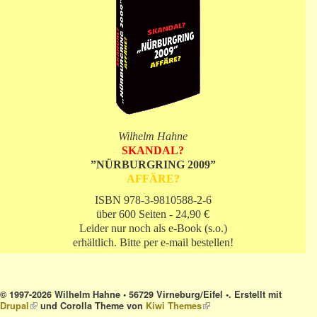
Wilhelm Hahne
SKANDAL?
”NÜRBURGRING 2009”
AFFÄRE?
ISBN 978-3-9810588-2-6
über 600 Seiten - 24,90 €
Leider nur noch als e-Book (s.o.)
erhältlich. Bitte per e-mail bestellen!
© 1997-2026 Wilhelm Hahne • 56729 Virneburg/Eifel •. Erstellt mit
Drupal
(link is external)
und Corolla Theme von
Kiwi Themes
(link is external)