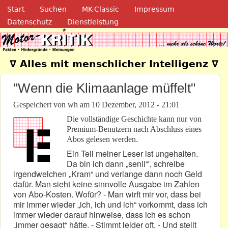
Navigation
Direkt zum Inhalt
Start
Suchen
MK-Classic
Impressum
Datenschutz
Dienstleistung
Motor-Kritik.de
∇ Alles mit menschlicher Intelligenz ∇
"Wenn die Klimaanlage müffelt"
Gespeichert von
wh
am
10 Dezember, 2012 - 21:01
Die vollständige Geschichte kann nur von
Premium-Benutzern nach Abschluss eines
Abos gelesen werden.
Ein Teil meiner Leser ist ungehalten.
Da bin ich dann „senil“', schreibe
irgendwelchen „Kram“ und verlange dann noch Geld
dafür. Man sieht keine sinnvolle Ausgabe im Zahlen
von Abo-Kosten. Wofür? - Man wirft mir vor, dass bei
mir immer wieder „ich, ich und ich“ vorkommt, dass ich
immer wieder darauf hinweise, dass ich es schon
„immer gesagt“ hätte. - Stimmt leider oft. - Und stellt