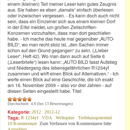
einem (kleinen) Teil meiner Leser kein gutes Zeugnis
aus. Sie haben es eben „damals“ einfach überlesen
oder inzwischen vergessen. - Es kann doch auch nicht
sein, dass ein Einzelner sich aus einem kleinen Dorf
in der Eifel meldet, um großen Zeitschriften-
Konzernen vorzuhalten, dass man dort geschlafen
habe. - Ich mache das heute mal gegenüber „AUTO-
BILD“, wo man recht stolz ist, „den Sachen immer
schon auf den Grund gegangen“ zu sein. („Lieber
Leser“, Heft 42). Wo man dann auch auf Seite 6
(„Leserbriefe“) lesen kann: „AUTO BILD fasst Aufstieg
und Niedergang des lebensgefährlichen R1234yf
zusammen und wirft einen Blick auf Alternativen.“ - Ich
werfe einen Blick auf eine Geschichte, die ich exakt
am 16. November 2009 – also vor drei Jahren - auf
diesen Seiten eingestellt habe. Titel:
Durchschnitt:
4.8
(bei
13
Bewertungen)
Kategorie:
2012
2012-12
Tags:
R 1234yf
VDA
Weltspitze
Treibhauspotential
10 Kommentare
Zum Verfassen von Kommentaren bitte
Anmelden
.