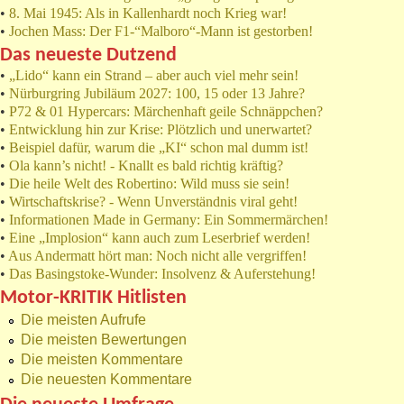
•
8. Mai 1945: Als in Kallenhardt noch Krieg war!
•
Jochen Mass: Der F1-“Malboro“-Mann ist gestorben!
Das neueste Dutzend
•
„Lido“ kann ein Strand – aber auch viel mehr sein!
•
Nürburgring Jubiläum 2027: 100, 15 oder 13 Jahre?
•
P72 & 01 Hypercars: Märchenhaft geile Schnäppchen?
•
Entwicklung hin zur Krise: Plötzlich und unerwartet?
•
Beispiel dafür, warum die „KI“ schon mal dumm ist!
•
Ola kann’s nicht! - Knallt es bald richtig kräftig?
•
Die heile Welt des Robertino: Wild muss sie sein!
•
Wirtschaftskrise? - Wenn Unverständnis viral geht!
•
Informationen Made in Germany: Ein Sommermärchen!
•
Eine „Implosion“ kann auch zum Leserbrief werden!
•
Aus Andermatt hört man: Noch nicht alle vergriffen!
•
Das Basingstoke-Wunder: Insolvenz & Auferstehung!
Motor-KRITIK Hitlisten
Die meisten Aufrufe
Die meisten Bewertungen
Die meisten Kommentare
Die neuesten Kommentare