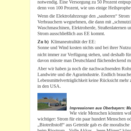
notwendig. Eine Versorgung zu 50 Prozent entpuppt
denn von 100 Prozent, wie uns einige Heilsproph
Wenn die Elektrofahrzeuge den „sauberen“ Strom v
Verbrauchern wegnehmen, die dann mit „schmutz
Waschmaschinen, Elektroherde, Straßenlaternen u
Strom ausschließlich aus EE kommt.
Zu b)
Klimaneutralität der EE:
Sonne und Wind kosten nichts und bei ihrer Nutzu
nicht immer zur Verfügung stehen, und deshalb fü
davon müsste man Deutschland flächendeckend mit
Aber wir haben ja noch die nachwachsenden Rohstof
Landwirte und die Agrarindustrie. Endlich brauche
Lebensmittelverträglichkeit keine Rücksicht mehr
in den USA.
Impressionen aus Oberbayern: Mai
Wie viele Menschen könnten wohl 
wichtiger: Strom für ein paar hundert Menschen o
„Biotreibstoff“ aus Getreide gab es die moralische
beim Biostrom. „Volle Akkus – leere Mägen“ könnt