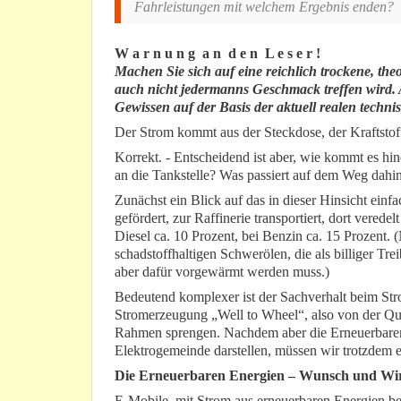
Fahrleistungen mit welchem Ergebnis enden?
W a r n u n g a n d e n L e s e r !
Machen Sie sich auf eine reichlich trockene, the
auch nicht jedermanns Geschmack treffen wird. 
Gewissen auf der Basis der aktuell realen techn
Der Strom kommt aus der Steckdose, der Kraftstoff
Korrekt. - Entscheidend ist aber, wie kommt es hi
an die Tankstelle? Was passiert auf dem Weg dahi
Zunächst ein Blick auf das in dieser Hinsicht ein
gefördert, zur Raffinerie transportiert, dort veredel
Diesel ca. 10 Prozent, bei Benzin ca. 15 Prozent. 
schadstoffhaltigen Schwerölen, die als billiger Tr
aber dafür vorgewärmt werden muss.)
Bedeutend komplexer ist der Sachverhalt beim Str
Stromerzeugung „Well to Wheel“, also von der Quel
Rahmen sprengen. Nachdem aber die Erneuerbaren 
Elektrogemeinde darstellen, müssen wir trotzdem 
Die Erneuerbaren Energien – Wunsch und Wir
E-Mobile, mit Strom aus erneuerbaren Energien b