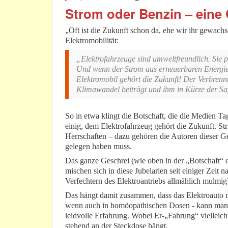
Strom oder Benzin – eine
„Oft ist die Zukunft schon da, ehe wir ihr gewach
Elektromobilität:
„Elektrofahrzeuge sind umweltfreundlich. Sie 
Und wenn der Strom aus erneuerbaren Energien
Elektromobil gehört die Zukunft! Der Verbrennu
Klimawandel beiträgt und ihm in Kürze der Sa
So in etwa klingt die Botschaft, die die Medien T
einig, dem Elektrofahrzeug gehört die Zukunft. Strit
Herrschaften – dazu gehören die Autoren dieser Ge
gelegen haben muss.
Das ganze Geschrei (wie oben in der „Botschaft“ 
mischen sich in diese Jubelarien seit einiger Zeit
Verfechtern des Elektroantriebs allmählich mulmig
Das hängt damit zusammen, dass das Elektroauto ni
wenn auch in homöopathischen Dosen - kann man d
leidvolle Erfahrung. Wobei Er-„Fahrung“ vielleicht 
stehend an der Steckdose hängt.