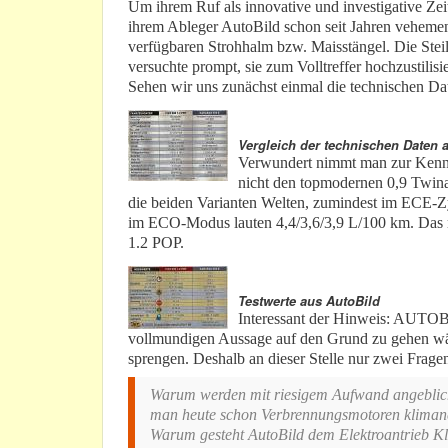
Um ihrem Ruf als innovative und investigative Zeit
ihrem Ableger AutoBild schon seit Jahren vehement 
verfügbaren Strohhalm bzw. Maisstängel. Die Stei
versuchte prompt, sie zum Volltreffer hochzustilisi
Sehen wir uns zunächst einmal die technischen Da
Vergleich der technischen Daten 
Verwundert nimmt man zur Kenntn
nicht den topmodernen 0,9 Twinai
die beiden Varianten Welten, zumindest im ECE-Zy
im ECO-Modus lauten 4,4/3,6/3,9 L/100 km. Das 
1.2 POP.
Testwerte aus AutoBild
Interessant der Hinweis: AUTOBI
vollmundigen Aussage auf den Grund zu gehen wä
sprengen. Deshalb an dieser Stelle nur zwei Frage
Warum werden mit riesigem Aufwand angeblich
man heute schon Verbrennungsmotoren klimane
Warum gesteht AutoBild dem Elektroantrieb Kl