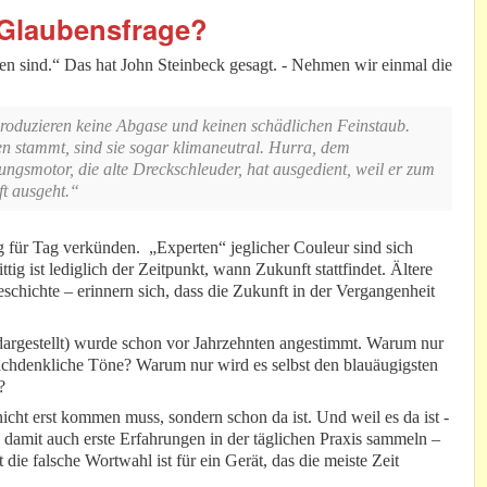
 Glaubensfrage?
sen sind.“ Das hat John Steinbeck gesagt. - Nehmen wir einmal die
produzieren keine Abgase und keinen schädlichen Feinstaub.
 stammt, sind sie sogar klimaneutral. Hurra, dem
ngsmotor, die alte Dreckschleuder, hat ausgedient, weil er zum
ft ausgeht.“
ag für Tag verkünden. „Experten“ jeglicher Couleur sind sich
tig ist lediglich der Zeitpunkt, wann Zukunft stattfindet. Ältere
schichte – erinnern sich, dass die Zukunft in der Vergangenheit
dargestellt) wurde schon vor Jahrzehnten angestimmt. Warum nur
 nachdenkliche Töne? Warum nur wird es selbst den blauäugigsten
?
cht erst kommen muss, sondern schon da ist. Und weil es da ist -
amit auch erste Erfahrungen in der täglichen Praxis sammeln –
die falsche Wortwahl ist für ein Gerät, das die meiste Zeit