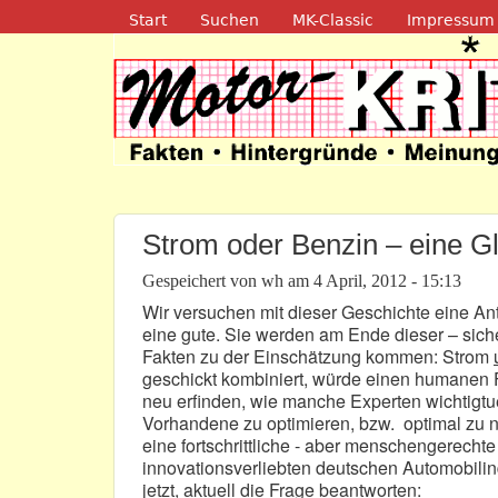
Navigation
Start
Suchen
MK-Classic
Impressum
Motor-Kritik.d
Strom oder Benzin – eine G
Gespeichert von
wh
am
4 April, 2012 - 15:13
Wir versuchen mit dieser Geschichte eine Antw
eine gute. Sie werden am Ende dieser – sich
Fakten zu der Einschätzung kommen: Strom
geschickt kombiniert, würde einen humanen For
neu erfinden, wie manche Experten wichtigtu
Vorhandene zu optimieren, bzw. optimal zu n
eine fortschrittliche - aber menschengerech
innovationsverliebten deutschen Automobilin
jetzt, aktuell die Frage beantworten: