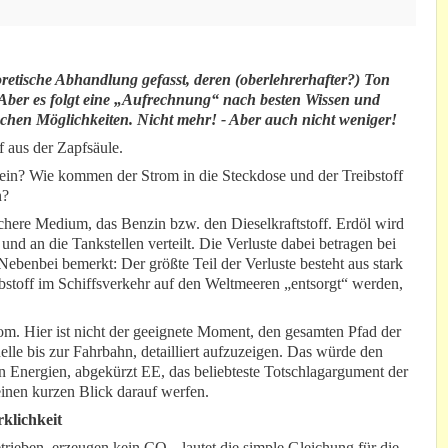
oretische Abhandlung gefasst, deren (oberlehrerhafter?) Ton
Aber es folgt eine „Aufrechnung“ nach besten Wissen und
ischen Möglichkeiten. Nicht mehr! - Aber auch nicht weniger!
 aus der Zapfsäule.
nein? Wie kommen der Strom in die Steckdose und der Treibstoff
n?
fachere Medium, das Benzin bzw. den Dieselkraftstoff. Erdöl wird
t und an die Tankstellen verteilt. Die Verluste dabei betragen bei
(Nebenbei bemerkt: Der größte Teil der Verluste besteht aus stark
eibstoff im Schiffsverkehr auf den Weltmeeren „entsorgt“ werden,
om. Hier ist nicht der geeignete Moment, den gesamten Pfad der
le bis zur Fahrbahn, detailliert aufzuzeigen. Das würde den
Energien, abgekürzt EE, das beliebteste Totschlagargument der
einen kurzen Blick darauf werfen.
klichkeit
etrieben, erzeugen kein CO
, lautet die simple Gleichung für die