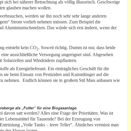
 sich bei näherer Betrachtung als völlig illusorisch. Geschweige
eten glauben machen wollen.
erbrauchen, werden sie ihn noch sehr sehr lange anderen
igem“ Strom vorlieb nehmen müssen. Zum Beispiel die
nd Aluminiumschmelzen. Das würde sich erst ändern, wenn der
ng entsteht kein CO
. Soweit richtig. Dumm ist nur, dass beide
2
r eine ausschließliche Versorgung ungeeignet sind. Abgesehen
 Solarzellen und Windrädern zupflastern.
fe als Energielieferant. Ein einträgliches Geschäft für die
n sie beim Einsatz von Pestiziden und Kunstdünger auf die
 zu nehmen. Endlich können sie in großem Stil Mais anbauen wie
sberge als „Futter“ für eine Biogasanlage.
davon satt werden? Alles eine Frage der Prioritäten. Was ist
der Lebensmittel für Tausende? Bei der Erzeugung von
 Entrüstung „Volle Tanks – leere Teller“. Ähnliches vermisst man
e der Slogan lauten.