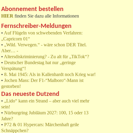
Abonnement bestellen
HIER
finden Sie dazu alle Informationen
Fernschreiber-Meldungen
•
Auf Flügeln von schwebenden Verfahren:
„Capricorn 01“
•
„Wild. Verwegen.“ - wäre schon DER Titel.
Aber… -
•
Altersdiskriminierung? - Zu alt für „TikTok“?
•
Deutscher Bundestag hat nur „geringe
Verspätung“!
•
8. Mai 1945: Als in Kallenhardt noch Krieg war!
•
Jochen Mass: Der F1-“Malboro“-Mann ist
gestorben!
Das neueste Dutzend
•
„Lido“ kann ein Strand – aber auch viel mehr
sein!
•
Nürburgring Jubiläum 2027: 100, 15 oder 13
Jahre?
•
P72 & 01 Hypercars: Märchenhaft geile
Schnäppchen?