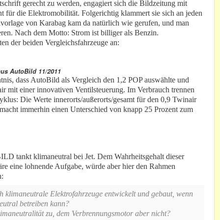
schrift gerecht zu werden, engagiert sich die Bildzeitung mit
für die Elektromobilität. Folgerichtig klammert sie sich an jeden
lvorlage von Karabag kam da natürlich wie gerufen, und man
eren. Nach dem Motto: Strom ist billiger als Benzin.
ten der beiden Vergleichsfahrzeuge an:
aus AutoBild 11/2011
is, dass AutoBild als Vergleich den 1,2 POP auswählte und
r mit einer innovativen Ventilsteuerung. Im Verbrauch trennen
klus: Die Werte innerorts/außerorts/gesamt für den 0,9 Twinair
macht immerhin einen Unterschied von knapp 25 Prozent zum
LD tankt klimaneutral bei Jet. Dem Wahrheitsgehalt dieser
re eine lohnende Aufgabe, würde aber hier den Rahmen
n:
 klimaneutrale Elektrofahrzeuge entwickelt und gebaut, wenn
utral betreiben kann?
imaneutralität zu, dem Verbrennungsmotor aber nicht?