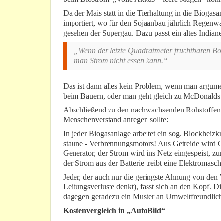
Da der Mais statt in die Tierhaltung in die Biogas
importiert, wo für den Sojaanbau jährlich Regenw
gesehen der Supergau. Dazu passt ein altes Indiane
„Wenn der letzte Quadratmeter fruchtbaren Bod
man Strom nicht essen kann.“
Das ist dann alles kein Problem, wenn man argumen
beim Bauern, oder man geht gleich zu McDonalds
Abschließend zu den nachwachsenden Rohstoffen n
Menschenverstand anregen sollte:
In jeder Biogasanlage arbeitet ein sog. Blockheizk
staune - Verbrennungsmotors! Aus Getreide wird G
Generator, der Strom wird ins Netz eingespeist, zum
der Strom aus der Batterie treibt eine Elektromasc
Jeder, der auch nur die geringste Ahnung von de
Leitungsverluste denkt), fasst sich an den Kopf. 
dagegen geradezu ein Muster an Umweltfreundlich
Kostenvergleich in „AutoBild“