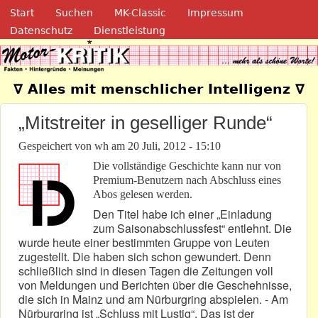
Navigation
Direkt zum Inhalt
Start
Suchen
MK-Classic
Impressum
Datenschutz
Dienstleistung
Motor-Kritik.de
∇ Alles mit menschlicher Intelligenz ∇
„Mitstreiter in geselliger Runde“
Gespeichert von
wh
am
20 Juli, 2012 - 15:10
Die vollständige Geschichte kann nur von
Premium-Benutzern nach Abschluss eines
Abos gelesen werden.
Den Titel habe ich einer „Einladung
zum Saisonabschlussfest“ entlehnt. Die
wurde heute einer bestimmten Gruppe von Leuten
zugestellt. Die haben sich schon gewundert. Denn
schließlich sind in diesen Tagen die Zeitungen voll
von Meldungen und Berichten über die Geschehnisse,
die sich in Mainz und am Nürburgring abspielen. - Am
Nürburgring ist „Schluss mit Lustig“. Das ist der