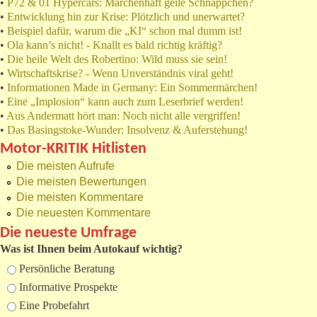
•
P72 & 01 Hypercars: Märchenhaft geile Schnäppchen?
•
Entwicklung hin zur Krise: Plötzlich und unerwartet?
•
Beispiel dafür, warum die „KI“ schon mal dumm ist!
•
Ola kann’s nicht! - Knallt es bald richtig kräftig?
•
Die heile Welt des Robertino: Wild muss sie sein!
•
Wirtschaftskrise? - Wenn Unverständnis viral geht!
•
Informationen Made in Germany: Ein Sommermärchen!
•
Eine „Implosion“ kann auch zum Leserbrief werden!
•
Aus Andermatt hört man: Noch nicht alle vergriffen!
•
Das Basingstoke-Wunder: Insolvenz & Auferstehung!
Motor-KRITIK Hitlisten
Die meisten Aufrufe
Die meisten Bewertungen
Die meisten Kommentare
Die neuesten Kommentare
Die neueste Umfrage
Was ist Ihnen beim Autokauf wichtig?
Auswahlmöglichkeiten
Persönliche Beratung
Informative Prospekte
Eine Probefahrt