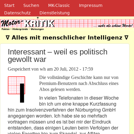
Navigation
Direkt zum Inhalt
Start
Suchen
MK-Classic
Impressum
Datenschutz
Dienstleistung
Motor-Kritik.de
∇ Alles mit menschlicher Intelligenz ∇
Interessant – weil es politisch
gewollt war
Gespeichert von
wh
am
20 Juli, 2012 - 17:59
Die vollständige Geschichte kann nur von
Premium-Benutzern nach Abschluss eines
Abos gelesen werden.
In vielen Telefonaten in dieser Woche
bin ich um eine knappe Kurzfassung
hin zum Insolvenzverfahren der Nürburgring GmbH
angegangen worden. Ich habe sie so mehrfach
vortragen müssen und es ist bei mir der Eindruck
entstanden, dass einigen Leuten beim Verfolgen der
vielen Facetten hin zum Skandal, zur Affäre