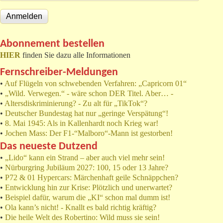
Abonnement bestellen
HIER
finden Sie dazu alle Informationen
Fernschreiber-Meldungen
•
Auf Flügeln von schwebenden Verfahren: „Capricorn 01“
•
„Wild. Verwegen.“ - wäre schon DER Titel. Aber… -
•
Altersdiskriminierung? - Zu alt für „TikTok“?
•
Deutscher Bundestag hat nur „geringe Verspätung“!
•
8. Mai 1945: Als in Kallenhardt noch Krieg war!
•
Jochen Mass: Der F1-“Malboro“-Mann ist gestorben!
Das neueste Dutzend
•
„Lido“ kann ein Strand – aber auch viel mehr sein!
•
Nürburgring Jubiläum 2027: 100, 15 oder 13 Jahre?
•
P72 & 01 Hypercars: Märchenhaft geile Schnäppchen?
•
Entwicklung hin zur Krise: Plötzlich und unerwartet?
•
Beispiel dafür, warum die „KI“ schon mal dumm ist!
•
Ola kann’s nicht! - Knallt es bald richtig kräftig?
•
Die heile Welt des Robertino: Wild muss sie sein!